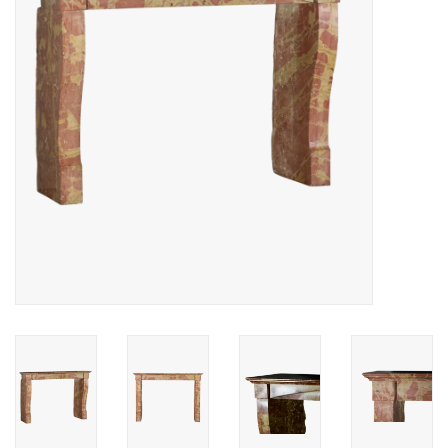
Decoratieve Outdoor
Objecten
Vloeren - Steen, Terra Cotta
& Marmer
Outlet
Tevreden Klanten
Antieke Marmers
AI-Ready Database
Login