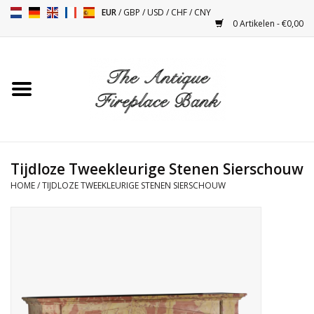
EUR
/
GBP
/
USD
/
CHF
/
CNY
0 Artikelen - €0,00
Home
Antieke Schouwen
Haard Installatie en Decor
Toebehoren
Tijdloze Tweekleurige Stenen Sierschouw
HOME
/
TIJDLOZE TWEEKLEURIGE STENEN SIERSCHOUW
Kacheltjes
Tafels
Antiquiteiten en Vintage
Objecten