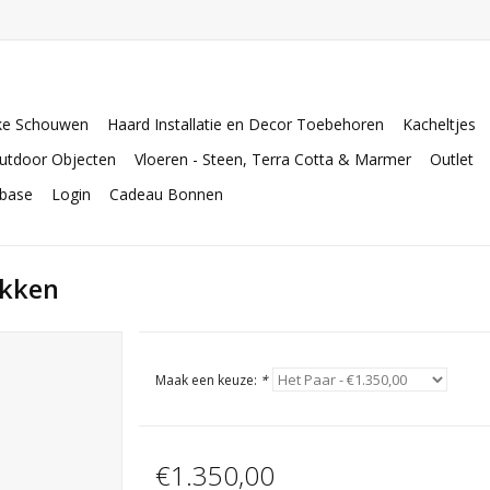
ke Schouwen
Haard Installatie en Decor Toebehoren
Kacheltjes
utdoor Objecten
Vloeren - Steen, Terra Cotta & Marmer
Outlet
abase
Login
Cadeau Bonnen
okken
Maak een keuze:
*
€1.350,00