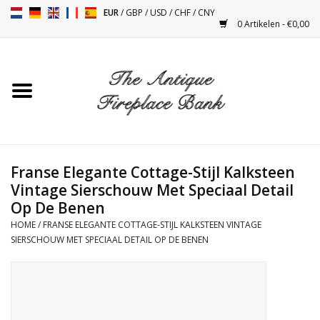
EUR
/
GBP
/
USD
/
CHF
/
CNY
0 Artikelen - €0,00
Home
Antieke Schouwen
Haard Installatie en Decor
Toebehoren
Franse Elegante Cottage-Stijl Kalksteen
Vintage Sierschouw Met Speciaal Detail
Op De Benen
Kacheltjes
HOME
/
FRANSE ELEGANTE COTTAGE-STIJL KALKSTEEN VINTAGE
SIERSCHOUW MET SPECIAAL DETAIL OP DE BENEN
Tafels
Antiquiteiten en Vintage
Objecten