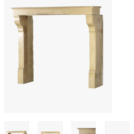
Decoratieve Outdoor
Objecten
Vloeren - Steen, Terra Cotta
& Marmer
Outlet
Tevreden Klanten
Antieke Marmers
AI-Ready Database
Login