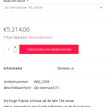
Maak een keuze:
*
€5.214,00
* Excl. btw Excl.
Verzendkosten
+
TOEVOEGEN AAN WINKELWAGEN
-
Informatie
Reviews
(0)
Artikelnummer:
IMG_2256
Beschikbaarheid:
Op voorraad
(1)
Vrij hoge Franse schouw uit de late 19e eeuw.
Het is gemaakt in een harde kalksteen uit de Bourgogne.