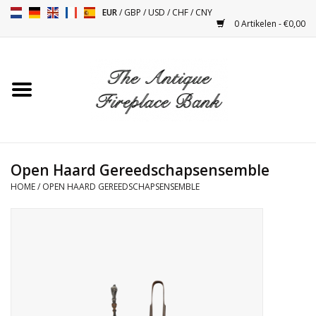
EUR
/
GBP
/
USD
/
CHF
/
CNY
0 Artikelen - €0,00
Home
Antieke Schouwen
Haard Installatie en Decor
Toebehoren
Open Haard Gereedschapsensemble
HOME
/
OPEN HAARD GEREEDSCHAPSENSEMBLE
Kacheltjes
Tafels
Antiquiteiten en Vintage
Objecten