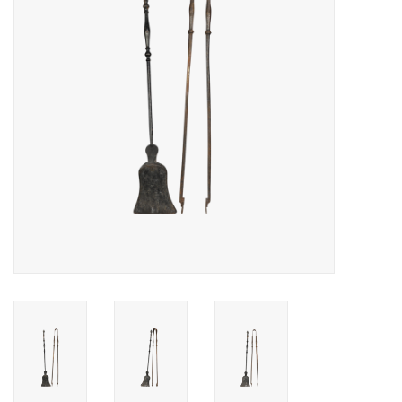
Decoratieve Outdoor
Objecten
Vloeren - Steen, Terra Cotta
& Marmer
Outlet
Tevreden Klanten
Antieke Marmers
AI-Ready Database
Login