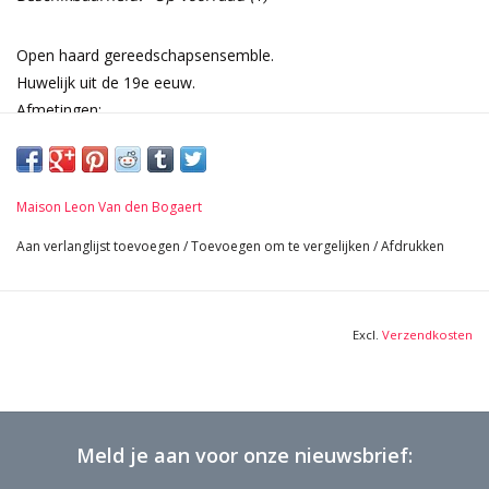
Open haard gereedschapsensemble.
Huwelijk uit de 19e eeuw.
Afmetingen:
68 cm Lengte 26,77 Inch
12 cm Breedte 4,72 Inch
1,350 Kg
Maison Leon Van den Bogaert
Aan verlanglijst toevoegen
/
Toevoegen om te vergelijken
/
Afdrukken
Excl.
Verzendkosten
Meld je aan voor onze nieuwsbrief: