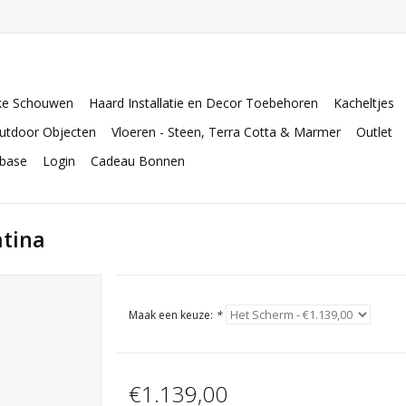
ke Schouwen
Haard Installatie en Decor Toebehoren
Kacheltjes
utdoor Objecten
Vloeren - Steen, Terra Cotta & Marmer
Outlet
abase
Login
Cadeau Bonnen
atina
Maak een keuze:
*
€1.139,00