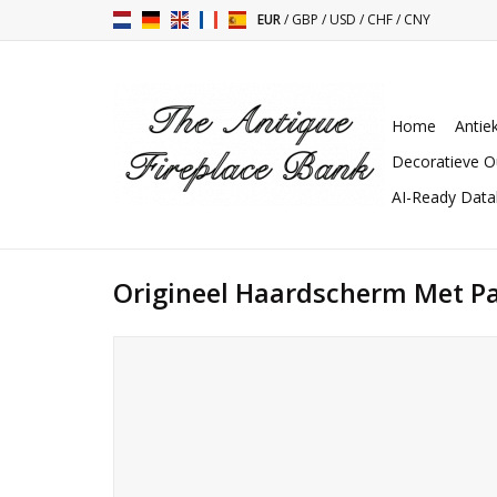
EUR
/
GBP
/
USD
/
CHF
/
CNY
Home
Antie
Decoratieve O
AI-Ready Dat
Origineel Haardscherm Met P