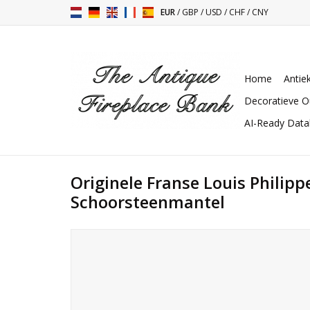
EUR
/
GBP
/
USD
/
CHF
/
CNY
Home
Antie
Decoratieve O
AI-Ready Dat
Originele Franse Louis Philipp
Schoorsteenmantel