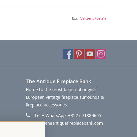
Excl.
Verzendkosten
The Antique Fireplace Bank
Home to the most beautiful original
European vintage fireplace surrounds &
fireplace accessories.
Tel + WhatsApp: +352 671884605
info@theantiquefireplacebank.com