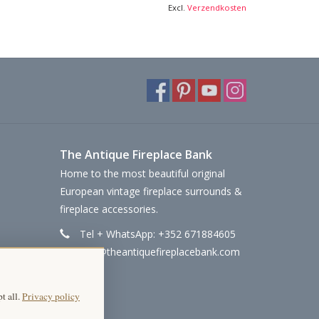
Excl.
Verzendkosten
The Antique Fireplace Bank
Home to the most beautiful original
European vintage fireplace surrounds &
fireplace accessories.
Tel + WhatsApp: +352 671884605
info@theantiquefireplacebank.com
t all.
Privacy policy