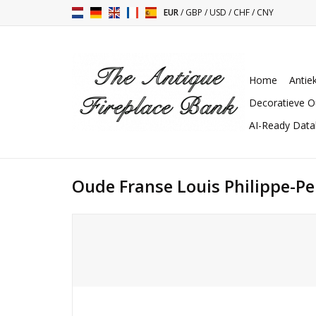
EUR
/
GBP
/
USD
/
CHF
/
CNY
Home
Antie
Decoratieve O
AI-Ready Dat
Oude Franse Louis Philippe-P