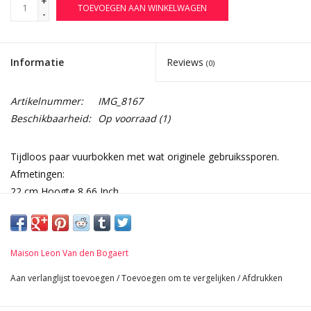
+
TOEVOEGEN AAN WINKELWAGEN
-
Informatie
Reviews
(0)
Artikelnummer:
IMG_8167
Beschikbaarheid:
Op voorraad
(1)
Tijdloos paar vuurbokken met wat originele gebruikssporen.
Afmetingen:
22 cm Hoogte 8,66 Inch
10,5 cm Breedte per stuk 4,13 Inch
39 cm Lengte 15,35 Inch
5,2 Kg
Maison Leon Van den Bogaert
Aan verlanglijst toevoegen
/
Toevoegen om te vergelijken
/
Afdrukken