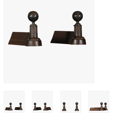
Decoratieve Outdoor
Objecten
Vloeren - Steen, Terra Cotta
& Marmer
Outlet
Tevreden Klanten
Antieke Marmers
AI-Ready Database
Login