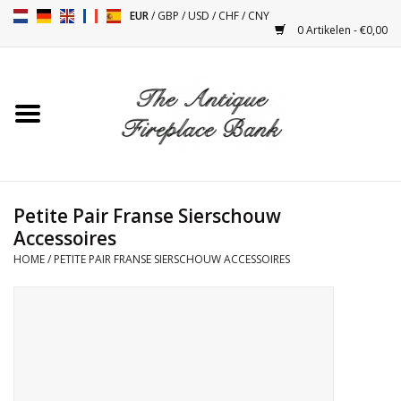
EUR
/
GBP
/
USD
/
CHF
/
CNY
0 Artikelen - €0,00
Home
Antieke Schouwen
Haard Installatie en Decor
Toebehoren
Petite Pair Franse Sierschouw
Accessoires
HOME
/
PETITE PAIR FRANSE SIERSCHOUW ACCESSOIRES
Kacheltjes
Tafels
Antiquiteiten en Vintage
Objecten