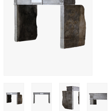
Decoratieve Outdoor
Objecten
Vloeren - Steen, Terra Cotta
& Marmer
Outlet
Tevreden Klanten
Antieke Marmers
AI-Ready Database
Login