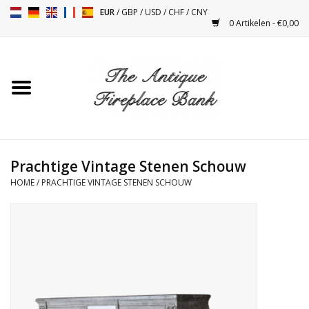
EUR
/
GBP
/
USD
/
CHF
/
CNY
0 Artikelen - €0,00
Home
Antieke Schouwen
Haard Installatie en Decor
Toebehoren
Prachtige Vintage Stenen Schouw
HOME
/
PRACHTIGE VINTAGE STENEN SCHOUW
Kacheltjes
Tafels
Antiquiteiten en Vintage
Objecten