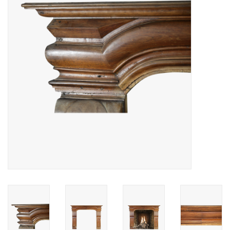
Decoratieve Outdoor
Objecten
Vloeren - Steen, Terra Cotta
& Marmer
Outlet
Tevreden Klanten
Antieke Marmers
AI-Ready Database
Login