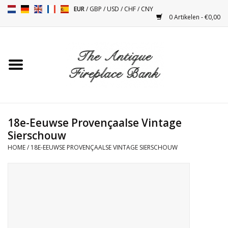
EUR
/
GBP
/
USD
/
CHF
/
CNY
0 Artikelen - €0,00
Home
Antieke Schouwen
Haard Installatie en Decor
Toebehoren
18e-Eeuwse Provençaalse Vintage
Sierschouw
HOME
/
18E-EEUWSE PROVENÇAALSE VINTAGE SIERSCHOUW
Kacheltjes
Tafels
Antiquiteiten en Vintage
Objecten