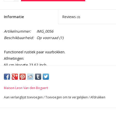
Informatie
Reviews
(0)
Artikelnummer:
IMG_0056
Beschikbaarheid:
Op voorraad
(1)
Functioneel rustiek paar vuurbokken.
Afmetingen:
60 cm Hoogte 23,62 Inch
26 cm Breedte Per Stuk 10,24 Inch
63 cm Diepte Benen 24,80 Inch
14,8 Kg
Maison Leon Van den Bogaert
Aan verlanglijst toevoegen
/
Toevoegen om te vergelijken
/
Afdrukken