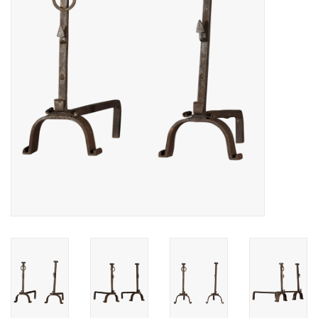
Decoratieve Outdoor
Objecten
Vloeren - Steen, Terra Cotta
& Marmer
Outlet
Tevreden Klanten
Antieke Marmers
AI-Ready Database
Login