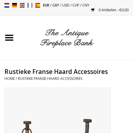
EUR
/
GBP
/
USD
/
CHF
/
CNY
0 Artikelen - €0,00
Home
Antieke Schouwen
Haard Installatie en Decor
Toebehoren
Rustieke Franse Haard Accessoires
HOME
/
RUSTIEKE FRANSE HAARD ACCESSOIRES
Kacheltjes
Tafels
Antiquiteiten en Vintage
Objecten