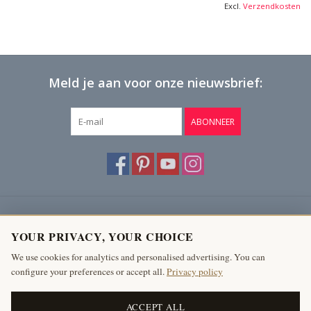
Excl.
Verzendkosten
Meld je aan voor onze nieuwsbrief:
ABONNEER
Klantenservice
YOUR PRIVACY, YOUR CHOICE
Producten
We use cookies for analytics and personalised advertising. You can
configure your preferences or accept all.
Privacy policy
Mijn account
The Antique Fireplace Bank
ACCEPT ALL