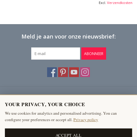
Excl.
Verzendkosten
Meld je aan voor onze nieuwsbrief:
ABONNEER
Klantenservice
YOUR PRIVACY, YOUR CHOICE
Producten
We use cookies for analytics and personalised advertising. You can
configure your preferences or accept all.
Privacy policy
Mijn account
The Antique Fireplace Bank
ACCEPT ALL