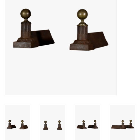
Decoratieve Outdoor
Objecten
Vloeren - Steen, Terra Cotta
& Marmer
Outlet
Tevreden Klanten
Antieke Marmers
AI-Ready Database
Login