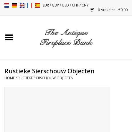
EUR
/
GBP
/
USD
/
CHF
/
CNY
0 Artikelen - €0,00
Home
Antieke Schouwen
Haard Installatie en Decor
Toebehoren
Rustieke Sierschouw Objecten
HOME
/
RUSTIEKE SIERSCHOUW OBJECTEN
Kacheltjes
Tafels
Antiquiteiten en Vintage
Objecten