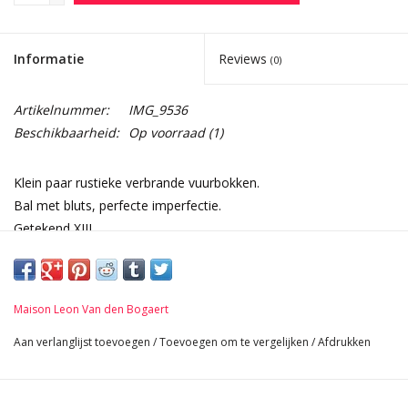
Informatie
Reviews
(0)
Artikelnummer:
IMG_9536
Beschikbaarheid:
Op voorraad
(1)
Klein paar rustieke verbrande vuurbokken.
Bal met bluts, perfecte imperfectie.
Getekend XIII.
Afmetingen:
20 cm Hoogte 7,87 Inch
9,5 cm Breedte per stuk 3,74 Inch
Maison Leon Van den Bogaert
35,5 cm Lengte 13,98 Inch
4,4 Kg
Aan verlanglijst toevoegen
/
Toevoegen om te vergelijken
/
Afdrukken