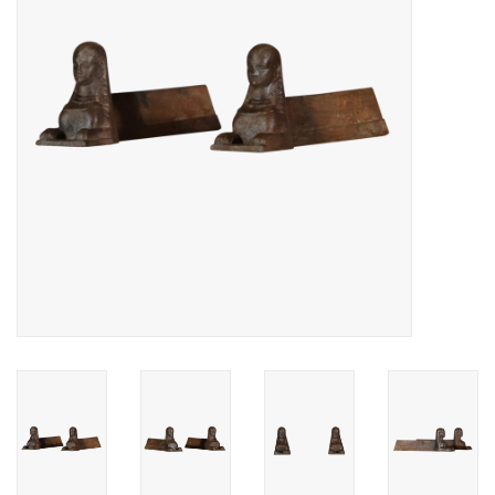
Decoratieve Outdoor
Objecten
Vloeren - Steen, Terra Cotta
& Marmer
Outlet
Tevreden Klanten
Antieke Marmers
AI-Ready Database
Login