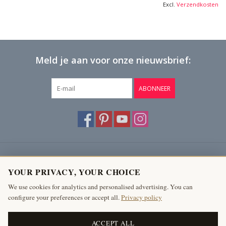
Excl.
Verzendkosten
Meld je aan voor onze nieuwsbrief:
ABONNEER
Klantenservice
YOUR PRIVACY, YOUR CHOICE
Producten
We use cookies for analytics and personalised advertising. You can
configure your preferences or accept all.
Privacy policy
Mijn account
The Antique Fireplace Bank
ACCEPT ALL