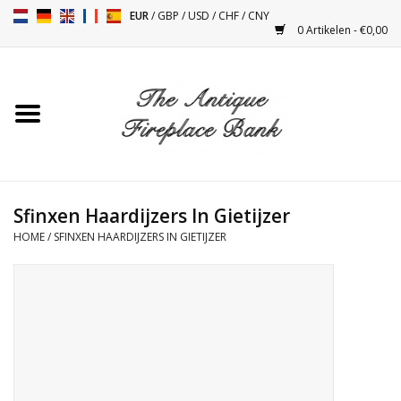
EUR
/
GBP
/
USD
/
CHF
/
CNY
0 Artikelen - €0,00
Home
Antieke Schouwen
Haard Installatie en Decor
Toebehoren
Sfinxen Haardijzers In Gietijzer
HOME
/
SFINXEN HAARDIJZERS IN GIETIJZER
Kacheltjes
Tafels
Antiquiteiten en Vintage
Objecten