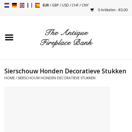
EUR
/
GBP
/
USD
/
CHF
/
CNY
0 Artikelen - €0,00
Home
Antieke Schouwen
Haard Installatie en Decor
Toebehoren
Sierschouw Honden Decoratieve Stukken
HOME
/
SIERSCHOUW HONDEN DECORATIEVE STUKKEN
Kacheltjes
Tafels
Antiquiteiten en Vintage
Objecten