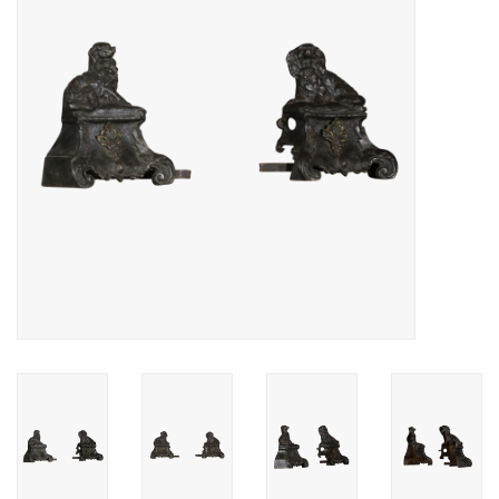
Decoratieve Outdoor
Objecten
Vloeren - Steen, Terra Cotta
& Marmer
Outlet
Tevreden Klanten
Antieke Marmers
AI-Ready Database
Login