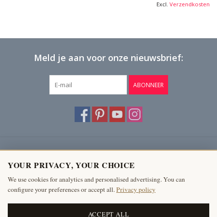
Excl.
Verzendkosten
Meld je aan voor onze nieuwsbrief:
ABONNEER
Klantenservice
YOUR PRIVACY, YOUR CHOICE
Producten
We use cookies for analytics and personalised advertising. You can
configure your preferences or accept all.
Privacy policy
Mijn account
The Antique Fireplace Bank
ACCEPT ALL