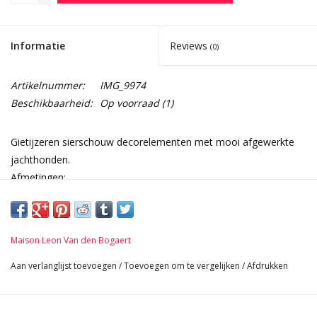
Informatie
Reviews
(0)
Artikelnummer:
IMG_9974
Beschikbaarheid:
Op voorraad
(1)
Gietijzeren sierschouw decorelementen met mooi afgewerkte
jachthonden.
Afmetingen:
17 cm Hoogte 6,69 Inch
14 cm Breedte per stuk 5,51 Inch
7 cm D 2,76 Inch
Maison Leon Van den Bogaert
2 Kg
Aan verlanglijst toevoegen
/
Toevoegen om te vergelijken
/
Afdrukken