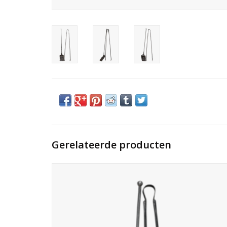
Gerelateerde producten
Exceptionele 17e eeuwse set haardgereedschap in
handgesmeed smeedijzer (schep & tang). Minimalistisch,
architecturaal en diep gepatineerd met zachte glans.
TOEVOEGEN AAN WINKELWAGEN