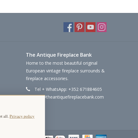
The Antique Fireplace Bank
Home to the most beautiful original
European vintage fireplace surrounds &
fireplace accessories.
Tel + WhatsApp: +352 671884605
info@theantiquefireplacebank.com
t all.
Privacy policy