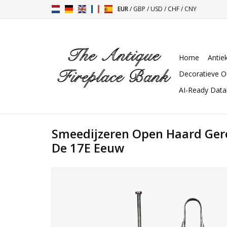
EUR
/
GBP
/
USD
/
CHF
/
CNY
Home
Antie
Decoratieve O
AI-Ready Dat
Smeedijzeren Open Haard Ger
De 17E Eeuw