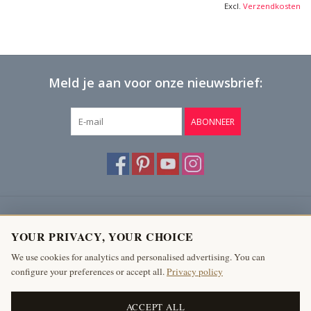
Excl.
Verzendkosten
Meld je aan voor onze nieuwsbrief:
ABONNEER
Klantenservice
YOUR PRIVACY, YOUR CHOICE
Producten
We use cookies for analytics and personalised advertising. You can
configure your preferences or accept all.
Privacy policy
Mijn account
The Antique Fireplace Bank
ACCEPT ALL