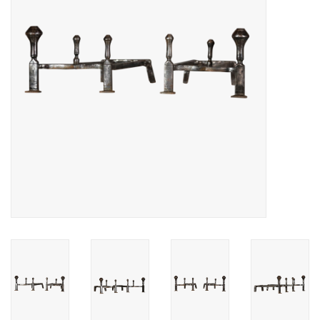
Decoratieve Outdoor
Objecten
Vloeren - Steen, Terra Cotta
& Marmer
Outlet
Tevreden Klanten
Antieke Marmers
AI-Ready Database
Login