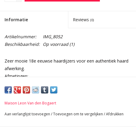
Informatie
Reviews
(0)
Artikelnummer:
IMG_8052
Beschikbaarheid:
Op voorraad
(1)
Zeer mooie 18e eeuwse haardijzers voor een authentiek haard
afwerking.
Afmetingen:
23 cm Hoogte 9,06 Inch
31 cm Breedte per stuk 12,20 Inch
49 cm Lengte 19,29 Inch
Maison Leon Van den Bogaert
12,4 Kg
Aan verlanglijst toevoegen
/
Toevoegen om te vergelijken
/
Afdrukken