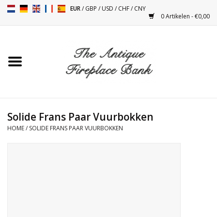
EUR
/
GBP
/
USD
/
CHF
/
CNY
0 Artikelen - €0,00
Home
Antieke Schouwen
Haard Installatie en Decor
Toebehoren
Solide Frans Paar Vuurbokken
HOME
/
SOLIDE FRANS PAAR VUURBOKKEN
Kacheltjes
Tafels
Antiquiteiten en Vintage
Objecten