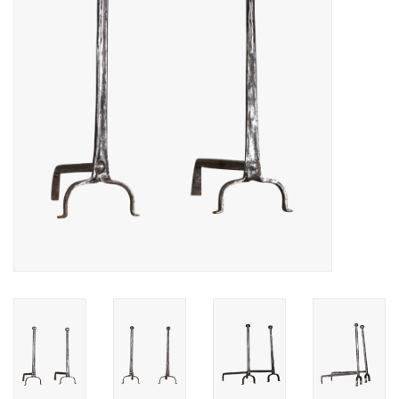
Decoratieve Outdoor
Objecten
Vloeren - Steen, Terra Cotta
& Marmer
Outlet
Tevreden Klanten
Antieke Marmers
AI-Ready Database
Login