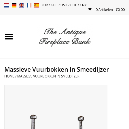
EUR
/
GBP
/
USD
/
CHF
/
CNY
0 Artikelen - €0,00
Home
Antieke Schouwen
Haard Installatie en Decor
Toebehoren
Massieve Vuurbokken In Smeedijzer
HOME
/
MASSIEVE VUURBOKKEN IN SMEEDIJZER
Kacheltjes
Tafels
Antiquiteiten en Vintage
Objecten