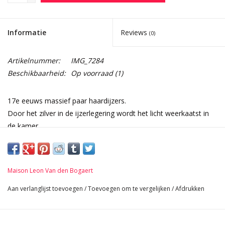
Informatie
Reviews
(0)
Artikelnummer:
IMG_7284
Beschikbaarheid:
Op voorraad
(1)
17e eeuws massief paar haardijzers.
Door het zilver in de ijzerlegering wordt het licht weerkaatst in
de kamer.
Afmetingen:
61 cm Hoogte 24,02 Inch
20 cm Breedte per stuk 7,87 Inch
Maison Leon Van den Bogaert
42 cm Lengte 16,54 Inch
5,6 Kg
Aan verlanglijst toevoegen
/
Toevoegen om te vergelijken
/
Afdrukken