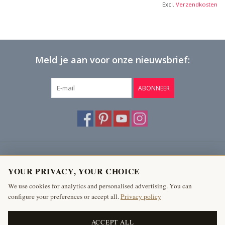
Excl.
Verzendkosten
Meld je aan voor onze nieuwsbrief:
ABONNEER
Klantenservice
YOUR PRIVACY, YOUR CHOICE
Producten
We use cookies for analytics and personalised advertising. You can
configure your preferences or accept all.
Privacy policy
Mijn account
The Antique Fireplace Bank
ACCEPT ALL