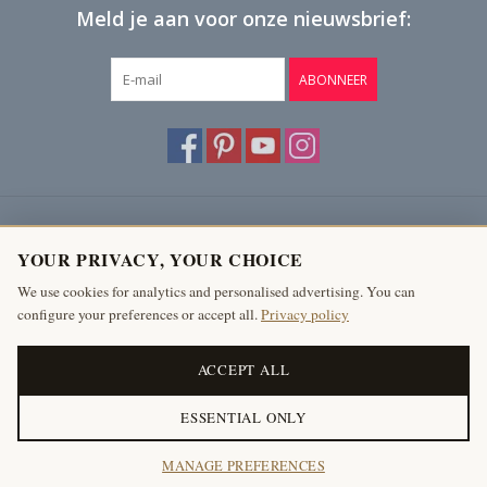
Meld je aan voor onze nieuwsbrief:
ABONNEER
Klantenservice
YOUR PRIVACY, YOUR CHOICE
Producten
We use cookies for analytics and personalised advertising. You can
configure your preferences or accept all.
Privacy policy
Mijn account
The Antique Fireplace Bank
ACCEPT ALL
ESSENTIAL ONLY
© Copyright 2026 The Antique Fireplace Bank
MANAGE PREFERENCES