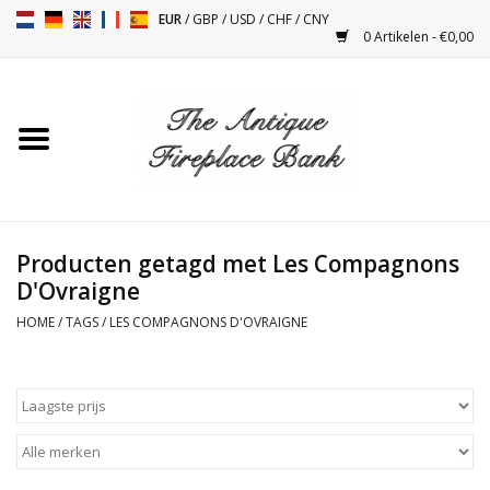
EUR
/
GBP
/
USD
/
CHF
/
CNY
0 Artikelen - €0,00
Home
Antieke Schouwen
Haard Installatie en Decor
Toebehoren
Producten getagd met Les Compagnons
D'Ovraigne
Kacheltjes
HOME
/
TAGS
/
LES COMPAGNONS D'OVRAIGNE
Tafels
Antiquiteiten en Vintage
Objecten