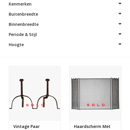
Kenmerken
Decoratieve Outdoor
Buitenbreedte
Objecten
Binnenbreedte
Vloeren - Steen, Terra Cotta
Periode & Stijl
& Marmer
Hoogte
Outlet
Tevreden Klanten
Antieke Marmers
AI-Ready Database
Login
Vintage Paar
Haardscherm Met