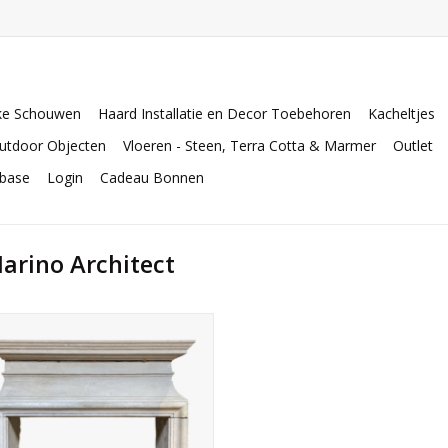
ke Schouwen
Haard Installatie en Decor Toebehoren
Kacheltjes
utdoor Objecten
Vloeren - Steen, Terra Cotta & Marmer
Outlet
abase
Login
Cadeau Bonnen
arino Architect
te tweekleurige stenen sierschouw
r een exclusief interieur. Klaar voor
grootse haard vuren.