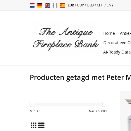
EUR
/
GBP
/
USD
/
CHF
/
CNY
Home
Antie
Decoratieve O
AI-Ready Dat
Producten getagd met Peter M
Gro
voo
Min: €
0
Max: €
65000