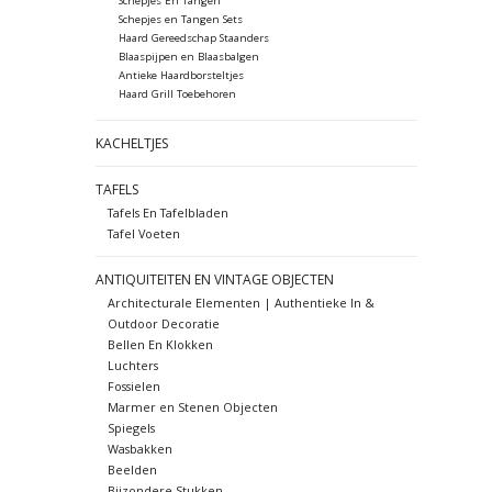
Schepjes En Tangen
Schepjes en Tangen Sets
Haard Gereedschap Staanders
Blaaspijpen en Blaasbalgen
Antieke Haardborsteltjes
Haard Grill Toebehoren
KACHELTJES
TAFELS
Tafels En Tafelbladen
Tafel Voeten
ANTIQUITEITEN EN VINTAGE OBJECTEN
Architecturale Elementen | Authentieke In &
Outdoor Decoratie
Bellen En Klokken
Luchters
Fossielen
Marmer en Stenen Objecten
Spiegels
Wasbakken
Beelden
Bijzondere Stukken