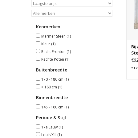
Kenmerken
Marmer Steen
(1)
Kleur
(1)
Bij
Recht Fronton
(1)
St
Rechte Poten
(1)
€62
* Ex
Buitenbreedte
170 - 180 cm
(1)
> 180 cm
(1)
Binnenbreedte
145 - 160 cm
(1)
Periode & Stijl
17e Eeuw
(1)
Louis XIII
(1)