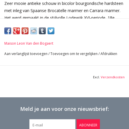
Zeer mooie antieke schouw in bicolor bourgondische hardsteen
met inleg van Spaanse Brocatelle marmer en Carrara marmer.
Het werd gemaakt in de stijlvolle Lodewijk XVI-periode, 18e
eeuw.
Afmetingen:
117 cm Buitenbreedte 46,06 Inch
Maison Leon Van den Bogaert
109 cm Buitenhoogte 42,91 Inch
94 cm Binnenbreedte 37,01 Inch
Aan verlanglijst toevoegen
/
Toevoegen om te vergelijken
/
Afdrukken
90 cm Binnenhoogte 35,43 Inch
31 cm Diepte Tablet 12,20 Inch
45 cm Diepte Benen 17,73 Inch
Excl.
Verzendkosten
268 Kg
Bekijk Hier De Volledige Foto Galerij In Hoge Kwaliteit →
Geïnstalleerd bij een gelukkige klant in Amerika.
Meld je aan voor onze nieuwsbrief:
ABONNEER