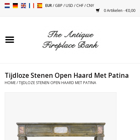
EUR
/
GBP
/
USD
/
CHF
/
CNY
0 Artikelen - €0,00
Home
Antieke Schouwen
Haard Installatie en Decor
Toebehoren
Tijdloze Stenen Open Haard Met Patina
HOME
/
TIJDLOZE STENEN OPEN HAARD MET PATINA
Kacheltjes
Tafels
Antiquiteiten en Vintage
Objecten