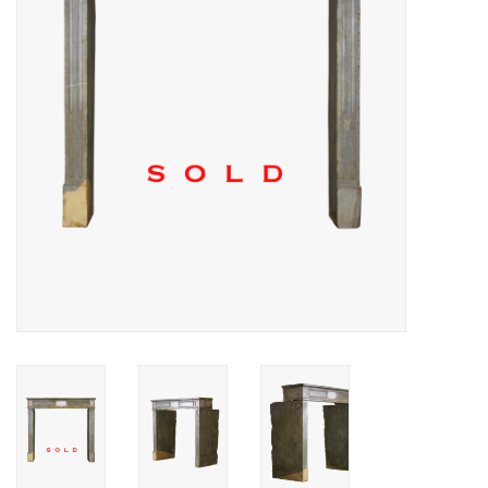
Decoratieve Outdoor
Objecten
Vloeren - Steen, Terra Cotta
& Marmer
Outlet
Tevreden Klanten
Antieke Marmers
AI-Ready Database
Login