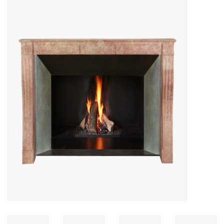
Decoratieve Outdoor
Objecten
Vloeren - Steen, Terra Cotta
& Marmer
Outlet
Tevreden Klanten
Antieke Marmers
AI-Ready Database
Login