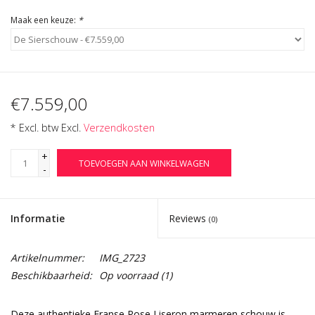
Maak een keuze:
*
€7.559,00
* Excl. btw Excl.
Verzendkosten
+
TOEVOEGEN AAN WINKELWAGEN
-
Informatie
Reviews
(0)
Artikelnummer:
IMG_2723
Beschikbaarheid:
Op voorraad
(1)
Deze authentieke Franse Rose Liseron marmeren schouw is