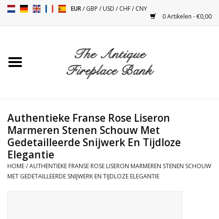
EUR
/
GBP
/
USD
/
CHF
/
CNY
0 Artikelen - €0,00
Home
Antieke Schouwen
Haard Installatie en Decor
Toebehoren
Authentieke Franse Rose Liseron
Marmeren Stenen Schouw Met
Gedetailleerde Snijwerk En Tijdloze
Kacheltjes
Elegantie
HOME
/
AUTHENTIEKE FRANSE ROSE LISERON MARMEREN STENEN SCHOUW
Tafels
MET GEDETAILLEERDE SNIJWERK EN TIJDLOZE ELEGANTIE
Antiquiteiten en Vintage
Objecten