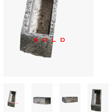
Decoratieve Outdoor
Objecten
Vloeren - Steen, Terra Cotta
& Marmer
Outlet
Tevreden Klanten
Antieke Marmers
AI-Ready Database
Login