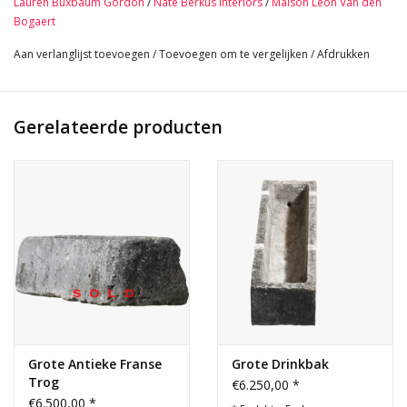
Lauren Buxbaum Gordon
/
Nate Berkus Interiors
/
Maison Leon Van den
72 cm Buitenbreedte 28, 35 Inch
Bogaert
48 cm Binnenbreedte 18,90 Inch
Aan verlanglijst toevoegen
/
Toevoegen om te vergelijken
/
Afdrukken
66 cm Buitenhoogte 25,98 Inch
40 cm Binnenhoogte 15,75 Inch
1296 Kg
Gerelateerde producten
Bekijk Alle Details.
Grote Antieke Franse
Grote Drinkbak
Trog
€6.250,00 *
€6.500,00 *