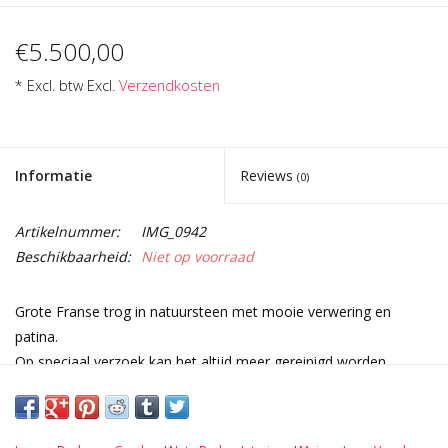
€5.500,00
* Excl. btw Excl.
Verzendkosten
Informatie
Reviews
(0)
Artikelnummer:
IMG_0942
Beschikbaarheid:
Niet op voorraad
Grote Franse trog in natuursteen met mooie verwering en
patina.
Op speciaal verzoek kan het altijd meer gereinigd worden.
Afmetingen:
200 cm Buitenlengte 78,74 Inch
178 cm Binnenlengte 70,08 Inch