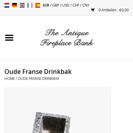
EUR
/
GBP
/
USD
/
CHF
/
CNY
0 Artikelen - €0,00
Home
Antieke Schouwen
Haard Installatie en Decor
Toebehoren
Oude Franse Drinkbak
HOME
/
OUDE FRANSE DRINKBAK
Kacheltjes
Tafels
Antiquiteiten en Vintage
Objecten