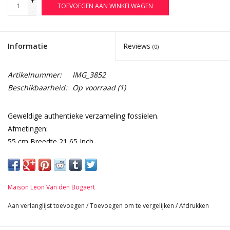
+
TOEVOEGEN AAN WINKELWAGEN
-
Informatie
Reviews
(0)
Artikelnummer:
IMG_3852
Beschikbaarheid:
Op voorraad
(1)
Geweldige authentieke verzameling fossielen.
Afmetingen:
55 cm Breedte 21,65 Inch
44 cm Hoogte 17,32 Inch
22,4 Kg
Maison Leon Van den Bogaert
Aan verlanglijst toevoegen
/
Toevoegen om te vergelijken
/
Afdrukken