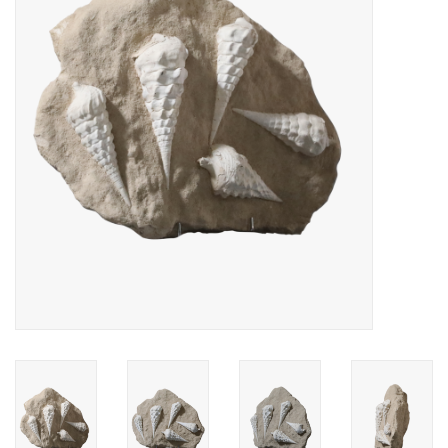
Decoratieve Outdoor
Objecten
Vloeren - Steen, Terra Cotta
& Marmer
Outlet
Tevreden Klanten
Antieke Marmers
AI-Ready Database
Login