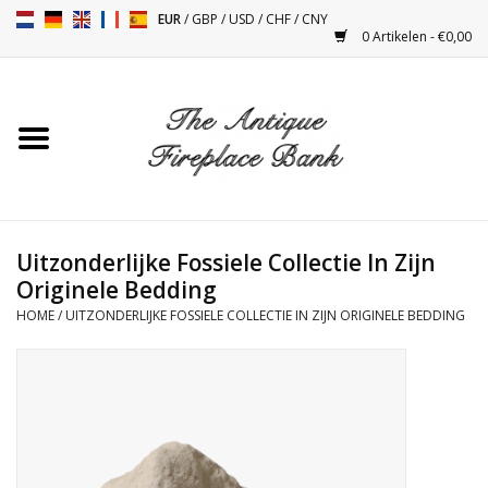
EUR
/
GBP
/
USD
/
CHF
/
CNY
0 Artikelen - €0,00
Home
Antieke Schouwen
Haard Installatie en Decor
Toebehoren
Uitzonderlijke Fossiele Collectie In Zijn
Originele Bedding
HOME
/
UITZONDERLIJKE FOSSIELE COLLECTIE IN ZIJN ORIGINELE BEDDING
Kacheltjes
Tafels
Antiquiteiten en Vintage
Objecten