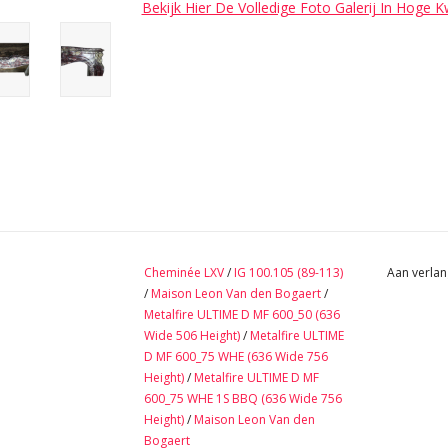
Bekijk Hier De Volledige Foto Galerij In Hoge K
Cheminée LXV
/
IG 100.105 (89-113)
Aan verlan
/
Maison Leon Van den Bogaert
/
Metalfire ULTIME D MF 600_50 (636
Wide 506 Height)
/
Metalfire ULTIME
D MF 600_75 WHE (636 Wide 756
Height)
/
Metalfire ULTIME D MF
600_75 WHE 1S BBQ (636 Wide 756
Height)
/
Maison Leon Van den
Bogaert