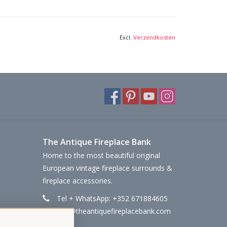
Excl.
Verzendkosten
The Antique Fireplace Bank
Home to the most beautiful original
European vintage fireplace surrounds &
fireplace accessories.
Tel + WhatsApp: +352 671884605
info@theantiquefireplacebank.com