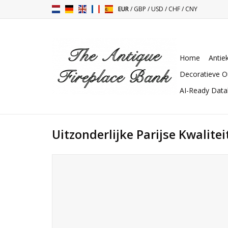
EUR
/
GBP
/
USD
/
CHF
/
CNY
Home
Antie
Decoratieve O
AI-Ready Dat
Uitzonderlijke Parijse Kwalite