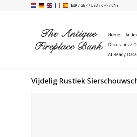
EUR
/
GBP
/
USD
/
CHF
/
CNY
Home
Antie
Decoratieve O
AI-Ready Dat
Vijdelig Rustiek Sierschouws