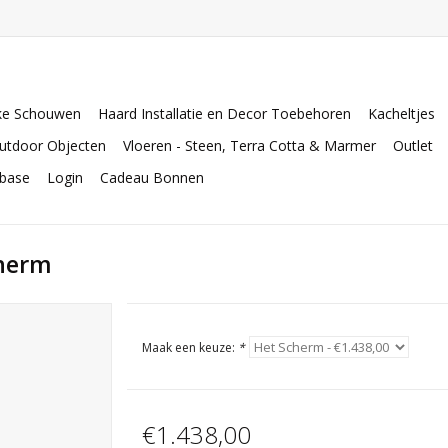
ke Schouwen
Haard Installatie en Decor Toebehoren
Kacheltjes
utdoor Objecten
Vloeren - Steen, Terra Cotta & Marmer
Outlet
abase
Login
Cadeau Bonnen
cherm
Maak een keuze:
*
€1.438,00