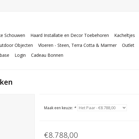
ke Schouwen
Haard Installatie en Decor Toebehoren
Kacheltjes
utdoor Objecten
Vloeren - Steen, Terra Cotta & Marmer
Outlet
abase
Login
Cadeau Bonnen
kken
Maak een keuze:
*
€8.788,00