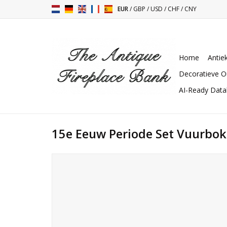
EUR
/
GBP
/
USD
/
CHF
/
CNY
Home
Antie
Decoratieve O
AI-Ready Dat
15e Eeuw Periode Set Vuurbo