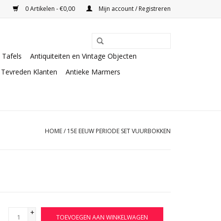
0 Artikelen - €0,00
Mijn account / Registreren
Tafels
Antiquiteiten en Vintage Objecten
Tevreden Klanten
Antieke Marmers
HOME
/
15E EEUW PERIODE SET VUURBOKKEN
+
TOEVOEGEN AAN WINKELWAGEN