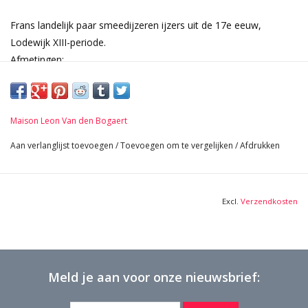
Frans landelijk paar smeedijzeren ijzers uit de 17e eeuw,
Lodewijk XIII-periode.
Afmetingen:
63 cm Hoogte 24,80 Inch
28 cm Breedte per stuk 11,02 Inch
56 cm Diep 22,05 Inch
Maison Leon Van den Bogaert
Gewicht 18 Kg
Aan verlanglijst toevoegen
/
Toevoegen om te vergelijken
/
Afdrukken
Excl.
Verzendkosten
Meld je aan voor onze nieuwsbrief: