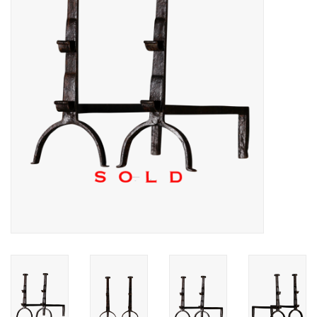
Decoratieve Outdoor
Objecten
Vloeren - Steen, Terra Cotta
& Marmer
Outlet
Tevreden Klanten
Antieke Marmers
AI-Ready Database
Login