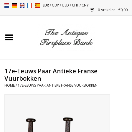
EUR
/
GBP
/
USD
/
CHF
/
CNY
0 Artikelen - €0,00
Home
Antieke Schouwen
Haard Installatie en Decor
Toebehoren
17e-Eeuws Paar Antieke Franse
Vuurbokken
HOME
/
17E-EEUWS PAAR ANTIEKE FRANSE VUURBOKKEN
Kacheltjes
Tafels
Antiquiteiten en Vintage
Objecten