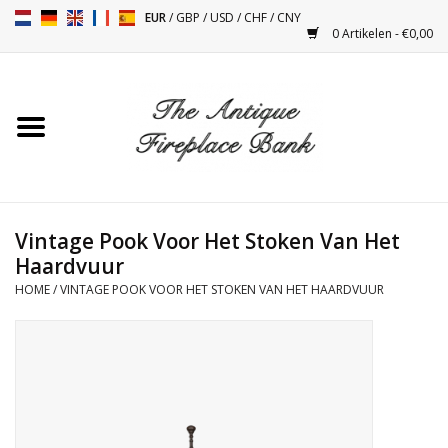
EUR
/
GBP
/
USD
/
CHF
/
CNY
0 Artikelen - €0,00
Home
Antieke Schouwen
Haard Installatie en Decor
Toebehoren
Vintage Pook Voor Het Stoken Van Het
Haardvuur
HOME
/
VINTAGE POOK VOOR HET STOKEN VAN HET HAARDVUUR
Kacheltjes
Tafels
Antiquiteiten en Vintage
Objecten