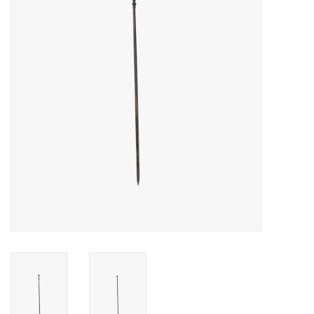
Decoratieve Outdoor
Objecten
Vloeren - Steen, Terra Cotta
& Marmer
Outlet
Tevreden Klanten
Antieke Marmers
AI-Ready Database
Login