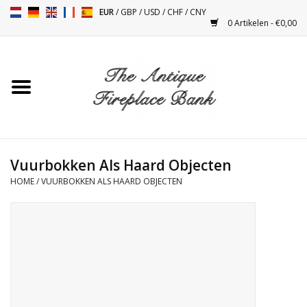
EUR
/
GBP
/
USD
/
CHF
/
CNY
0 Artikelen - €0,00
Home
Antieke Schouwen
Haard Installatie en Decor
Toebehoren
Vuurbokken Als Haard Objecten
HOME
/
VUURBOKKEN ALS HAARD OBJECTEN
Kacheltjes
Tafels
Antiquiteiten en Vintage
Objecten