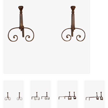
Decoratieve Outdoor
Objecten
Vloeren - Steen, Terra Cotta
& Marmer
Outlet
Tevreden Klanten
Antieke Marmers
AI-Ready Database
Login