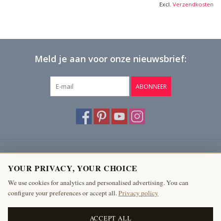
Excl.
Verzendkosten
Meld je aan voor onze nieuwsbrief:
ABONNEER
Klantenservice
YOUR PRIVACY, YOUR CHOICE
Producten
We use cookies for analytics and personalised advertising. You can
configure your preferences or accept all.
Privacy policy
Mijn account
The Antique Fireplace Bank
ACCEPT ALL