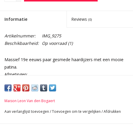
Informatie
Reviews
(0)
Artikelnummer:
IMG_9275
Beschikbaarheid:
Op voorraad
(1)
Massief 19e eeuws paar gesmede haardijzers met een mooie
patina.
Afmetingen:
31,5 cm Hoogte 12,40 Inch
21 cm Breedte per stuk 8,27 Inch
51 cm Lengte 20,08 Inch
Maison Leon Van den Bogaert
6,6 Kg
Aan verlanglijst toevoegen
/
Toevoegen om te vergelijken
/
Afdrukken