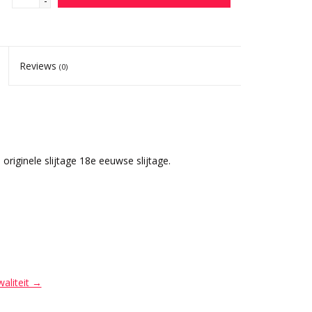
-
Reviews
(0)
riginele slijtage 18e eeuwse slijtage.
waliteit →