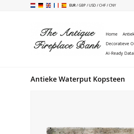
EUR
/
GBP
/
USD
/
CHF
/
CNY
Home
Antie
Decoratieve O
AI-Ready Dat
Antieke Waterput Kopsteen