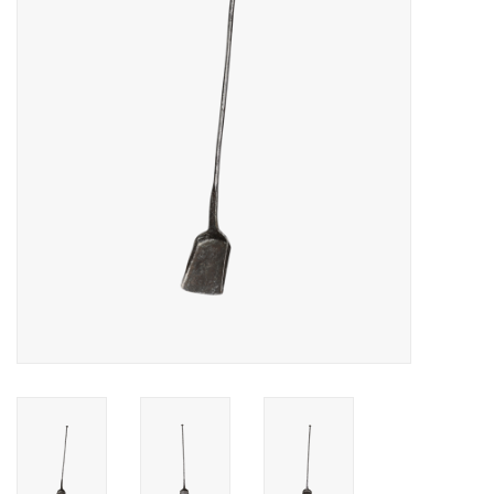
Decoratieve Outdoor
Objecten
Vloeren - Steen, Terra Cotta
& Marmer
Outlet
Tevreden Klanten
Antieke Marmers
AI-Ready Database
Login