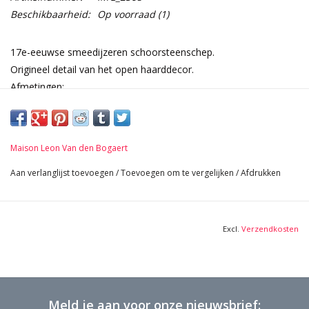
Beschikbaarheid:
Op voorraad
(1)
17e-eeuwse smeedijzeren schoorsteenschep.
Origineel detail van het open haarddecor.
Afmetingen:
89 cm Lengte 35,04 Inch
12 cm Breedte 4,72 Inch
1,155 Kg
Maison Leon Van den Bogaert
Aan verlanglijst toevoegen
/
Toevoegen om te vergelijken
/
Afdrukken
Excl.
Verzendkosten
Meld je aan voor onze nieuwsbrief: