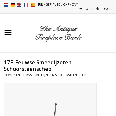
EUR
/
GBP
/
USD
/
CHF
/
CNY
0 Artikelen - €0,00
Home
Antieke Schouwen
Haard Installatie en Decor
Toebehoren
17E-Eeuwse Smeedijzeren
Schoorsteenschep
HOME
/
17E-EEUWSE SMEEDIJZEREN SCHOORSTEENSCHEP
Kacheltjes
Tafels
Antiquiteiten en Vintage
Objecten