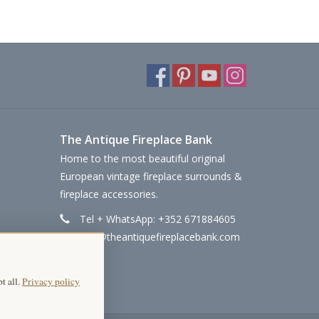
The Antique Fireplace Bank
Home to the most beautiful original
European vintage fireplace surrounds &
fireplace accessories.
Tel + WhatsApp: +352 671884605
info@theantiquefireplacebank.com
t all.
Privacy policy