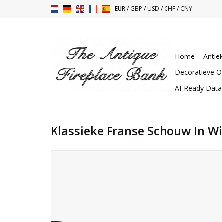
EUR
/
GBP
/
USD
/
CHF
/
CNY
Home
Antie
Decoratieve O
AI-Ready Dat
Klassieke Franse Schouw In Wi