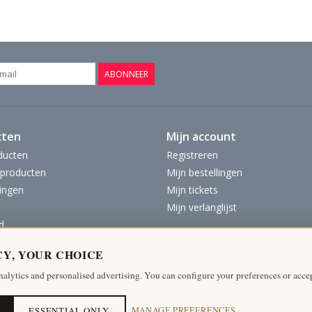
ABONNEER
cten
Mijn account
ducten
Registreren
producten
Mijn bestellingen
ingen
Mijn tickets
Mijn verlanglijst
d
CY, YOUR CHOICE
nalytics and personalised advertising. You can configure your preferences or accep
ESSENTIAL ONLY
MANAGE PREFERENCES