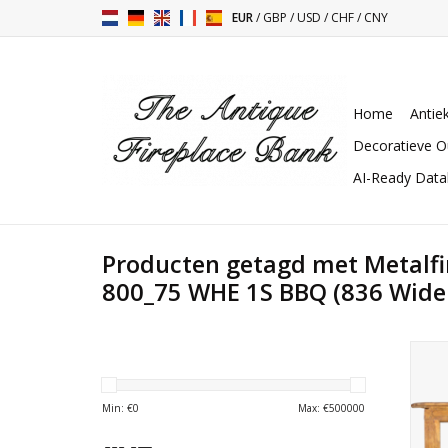
EUR
/
GBP
/
USD
/
CHF
/
CNY
Home
Antie
Decoratieve O
AI-Ready Dat
Producten getagd met Metalf
800_75 WHE 1S BBQ (836 Wide
gepl
Min: €
0
Max: €
500000