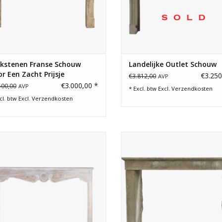
lkstenen Franse Schouw
Landelijke Outlet Schouw
r Een Zacht Prijsje
€3.250
€3.812,00
AVP
€3.000,00 *
500,00
AVP
* Excl. btw Excl.
Verzendkosten
cl. btw Excl.
Verzendkosten
ote rustieke eiken Franse schouw.
Franse teruggewonnen kalkst
schouw in Campagnarde-stijl 
TOEVOEGEN AAN WINKELWAGEN
rustiek wonen