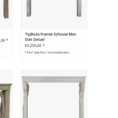
Tijdloze Franse Schouw Met
Ster Detail
,00 *
€3.259,00 *
* Excl. btw Excl.
Verzendkosten
enen
Hoge en fijne landelijke Franse stenen
voor
schouw voor vierkante haard of
inbouwhaard.