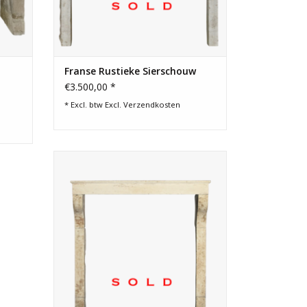
Franse Rustieke Sierschouw
€3.500,00 *
* Excl. btw Excl.
Verzendkosten
Elegante grote LXIII schouw in Franse
landelijke stijl in zandsteen.