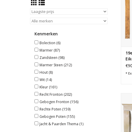
Kenmerken
Bolection
(6)
Marmer
(87)
19
Zandsteen
(98)
Ei
Lan
Marmer Steen
(212)
€90
Hout
(8)
* Ex
Wit
(14)
Kleur
(161)
Recht Fronton
(202)
A
Gebogen Fronton
(156)
Rechte Poten
(159)
Gebogen Poten
(155)
Jacht & Paarden Thema
(1)