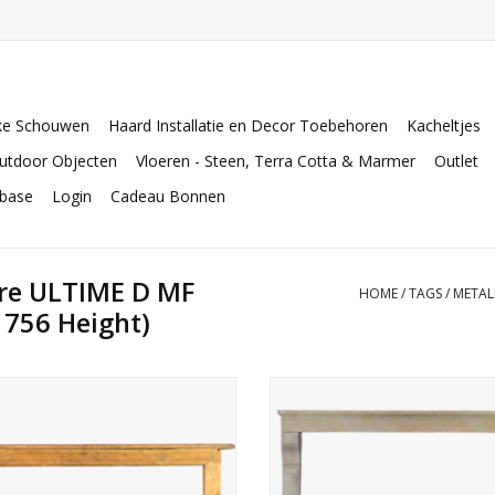
ke Schouwen
Haard Installatie en Decor Toebehoren
Kacheltjes
utdoor Objecten
Vloeren - Steen, Terra Cotta & Marmer
Outlet
abase
Login
Cadeau Bonnen
ire ULTIME D MF
HOME
/
TAGS
/
METALF
 756 Height)
Deze rustieke houten schouw is
Oude schouw van kalksteen uit
aatst in een Franse boerderij op het
rustieke boerderij kamer, perfec
platteland.
een gietijzeren kachel.