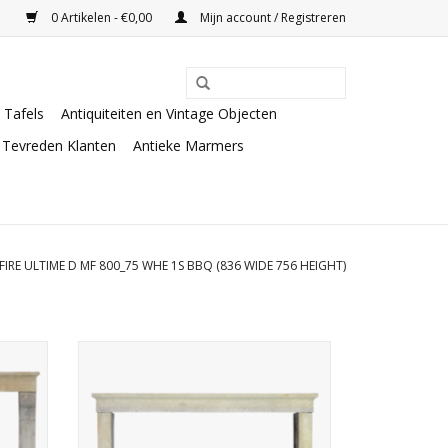
0 Artikelen - €0,00
Mijn account / Registreren
Tafels
Antiquiteiten en Vintage Objecten
Tevreden Klanten
Antieke Marmers
IRE ULTIME D MF 800_75 WHE 1S BBQ (836 WIDE 756 HEIGHT)
 een
Franse landelijke honingkleurige
t voor
kalkstenen sierschouw ombouw.