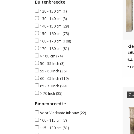
Buitenbreedte
120 - 130 cm
(1)
130 - 140 cm
(3)
140 - 150 cm
(29)
150 - 160 cm
(73)
160 - 170 cm
(108)
Kle
170 - 180 cm
(81)
Ee
> 180 cm
(74)
€2.
50 - 55 Inch
(3)
* Ex
55 - 60 Inch
(36)
60 - 65 Inch
(119)
65 - 70 Inch
(99)
Kalk
> 70 Inch
(85)
OU
bud
Binnenbreedte
Voor Vierkante Inbouw
(22)
100 - 115 cm
(7)
115 - 130 cm
(81)