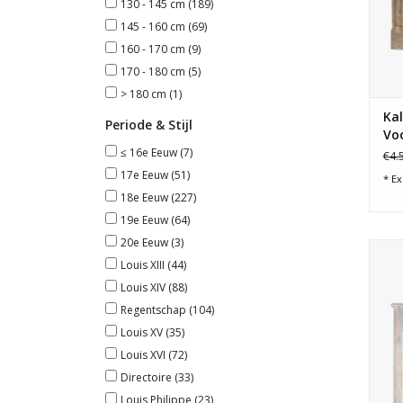
130 - 145 cm
(189)
145 - 160 cm
(69)
160 - 170 cm
(9)
170 - 180 cm
(5)
> 180 cm
(1)
Ka
Periode & Stijl
Voo
≤ 16e Eeuw
(7)
€4.
17e Eeuw
(51)
* Ex
18e Eeuw
(227)
19e Eeuw
(64)
20e Eeuw
(3)
Gr
Louis XIII
(44)
Louis XIV
(88)
Regentschap
(104)
Louis XV
(35)
Louis XVI
(72)
Directoire
(33)
Louis Philippe
(23)