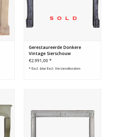
Gerestaureerde Donkere
Vintage Sierschouw
€2.991,00 *
* Excl. btw Excl.
Verzendkosten
tenen
Tijdloze landelijke stijlschouw met ster
ur
detail in het fronton. Grijs Blauwe franse
bicolor steen geeft het een extra
karakter.
TOEVOEGEN AAN WINKELWAGEN