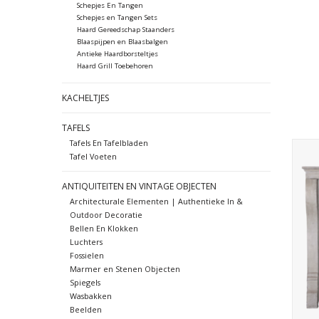
Schepjes En Tangen
Schepjes en Tangen Sets
Haard Gereedschap Staanders
Blaaspijpen en Blaasbalgen
Antieke Haardborsteltjes
Haard Grill Toebehoren
KACHELTJES
TAFELS
Tafels En Tafelbladen
Kle
Tafel Voeten
vi
ANTIQUITEITEN EN VINTAGE OBJECTEN
Architecturale Elementen | Authentieke In &
Outdoor Decoratie
Bellen En Klokken
Luchters
Fossielen
Marmer en Stenen Objecten
Spiegels
Wasbakken
Beelden