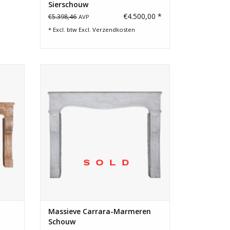
Sierschouw
€4.500,00 *
€5.398,46
AVP
* Excl. btw Excl.
Verzendkosten
steen.
Uitzonderlijke massieve Carrara-
marmeren budget schouw.
GEN
Massieve Carrara-Marmeren
Schouw