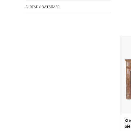
AI-READY DATABASE
Fr
Kle
Si