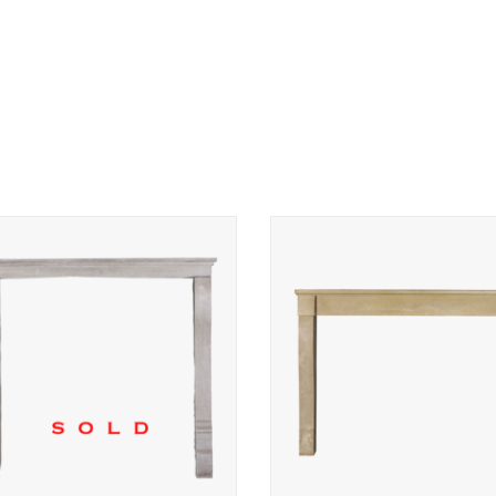
ine Franse kalkstenen schouw voor
Brede Franse kalkstenen schou
erkante vuurhaard of inbouwhaard.
een mooi patina voor een eclec
Gas of houthaard.
interieur.
TOEVOEGEN AAN WINKELWA