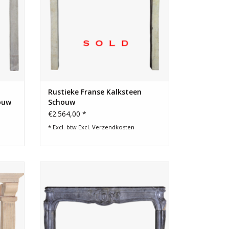
Rustieke Franse Kalksteen
ouw
Schouw
€2.564,00 *
* Excl. btw Excl.
Verzendkosten
n voor
18e-eeuwse donkere Franse fossiel
stenen schouw.