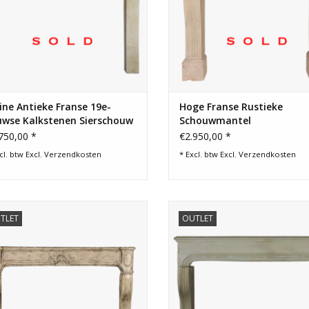
ine Antieke Franse 19e-
Hoge Franse Rustieke
uwse Kalkstenen Sierschouw
Schouwmantel
750,00 *
€2.950,00 *
cl. btw Excl.
Verzendkosten
* Excl. btw Excl.
Verzendkosten
stenen Franse schouw voor een klein
Landelijke decoratieve Franse s
TLET
OUTLET
get. Het fronton is gerestaureerd.
schouw voor een cozy interie
inrichting.
TOEVOEGEN AAN WINKELWAGEN