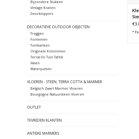
Bijzondere Stukken
Vintage Kranen
Kle
Deurkloppers
Si
€3.
DECORATIEVE OUTDOOR OBJECTEN
* Ex
Troggen
Fonteinen
Tuinbanken
Originele Kolommen
Terras En Tuin Tafels
Vasen
Waterputten
VLOEREN - STEEN, TERRA COTTA & MARMER
Belgisch Zwart Marmer Vloeren
Bourgogne Natuursteen Vloeren
OUTLET
TEVREDEN KLANTEN
ANTIEKE MARMERS