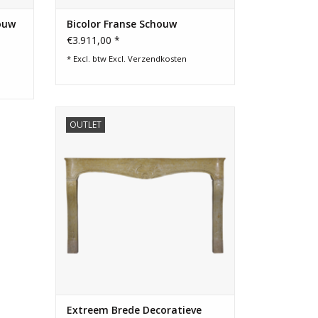
ouw
Bicolor Franse Schouw
€3.911,00 *
* Excl. btw Excl.
Verzendkosten
Extra brede marmeren stenen schouw te
OUTLET
gebruiken als decoratief element in een
interieur op maat.
TOEVOEGEN AAN WINKELWAGEN
Extreem Brede Decoratieve