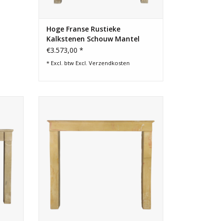
Hoge Franse Rustieke
Kalkstenen Schouw Mantel
€3.573,00 *
* Excl. btw Excl.
Verzendkosten
w met
Bicolor Franse harde kalksteen schouw
tisch
mantel voor een tijdloos interieur of
haardwand.
GEN
TOEVOEGEN AAN WINKELWAGEN