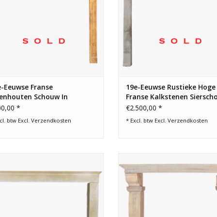
e-Eeuwse Franse
19e-Eeuwse Rustieke Hoge
kenhouten Schouw In
Franse Kalkstenen Siersch
delijke Stijl
0,00 *
€2.500,00 *
cl. btw Excl.
Verzendkosten
* Excl. btw Excl.
Verzendkosten
ntieke Franse sierschouw in licht
Grote Franse schouw in zandstee
weerkaatsende harde steen.
landelijk interieur.