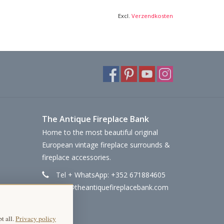
Excl.
Verzendkosten
The Antique Fireplace Bank
Home to the most beautiful original
European vintage fireplace surrounds &
fireplace accessories.
Tel + WhatsApp: +352 671884605
info@theantiquefireplacebank.com
t all.
Privacy policy