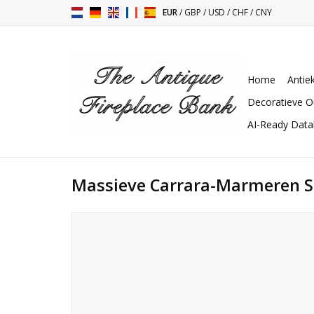
EUR
/
GBP
/
USD
/
CHF
/
CNY
Home
Antie
Decoratieve O
AI-Ready Dat
Massieve Carrara-Marmeren 