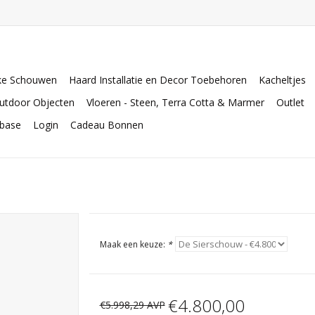
ke Schouwen
Haard Installatie en Decor Toebehoren
Kacheltjes
utdoor Objecten
Vloeren - Steen, Terra Cotta & Marmer
Outlet
abase
Login
Cadeau Bonnen
Maak een keuze:
*
€4.800,00
€5.998,29 AVP