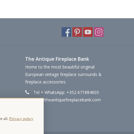
The Antique Fireplace Bank
Home to the most beautiful original
European vintage fireplace surrounds &
fireplace accessories.
Tel + WhatsApp: +352 671884605
info@theantiquefireplacebank.com
t all.
Privacy policy