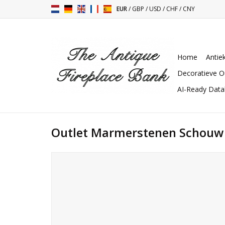
EUR
/
GBP
/
USD
/
CHF
/
CNY
Home
Antie
Decoratieve O
AI-Ready Dat
Outlet Marmerstenen Schouw