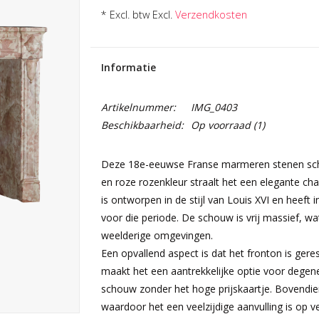
* Excl. btw Excl.
Verzendkosten
Informatie
Artikelnummer:
IMG_0403
Beschikbaarheid:
Op voorraad
(1)
Deze 18e-eeuwse Franse marmeren stenen schou
en roze rozenkleur straalt het een elegante char
is ontworpen in de stijl van Louis XVI en heeft i
voor die periode. De schouw is vrij massief, wa
weelderige omgevingen.
Een opvallend aspect is dat het fronton is gerest
maakt het een aantrekkelijke optie voor degene
schouw zonder het hoge prijskaartje. Bovendien
waardoor het een veelzijdige aanvulling is op v