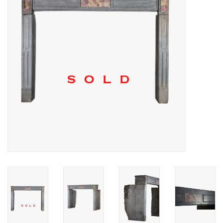
Decoratieve Outdoor
Objecten
Vloeren - Steen, Terra Cotta
& Marmer
Outlet
Tevreden Klanten
Antieke Marmers
AI-Ready Database
Login