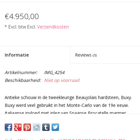
€4.950,00
* Excl. btw Excl.
Verzendkosten
Informatie
Reviews
(0)
Artikelnummer:
IMG_4254
Beschikbaarheid:
Niet op voorraad
Antieke schouw in de tweekleurige Beaujolais hardsteen, Buxy.
Buxy werd veel gebruikt in het Monte-Carlo van de 19e eeuw.
Italiaanse invloed met inleg van Spaanse Brocatelle marmer.
Rechtlijnige klassieker uit de 18e eeuw.
Afmetingen:
149,5 cm Buitenbreedte 58,85 Inch