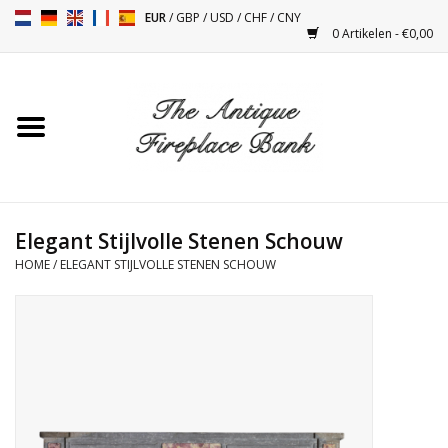
EUR
/
GBP
/
USD
/
CHF
/
CNY
0 Artikelen - €0,00
Home
Antieke Schouwen
Haard Installatie en Decor
Toebehoren
Elegant Stijlvolle Stenen Schouw
HOME
/
ELEGANT STIJLVOLLE STENEN SCHOUW
Kacheltjes
Tafels
Antiquiteiten en Vintage
Objecten