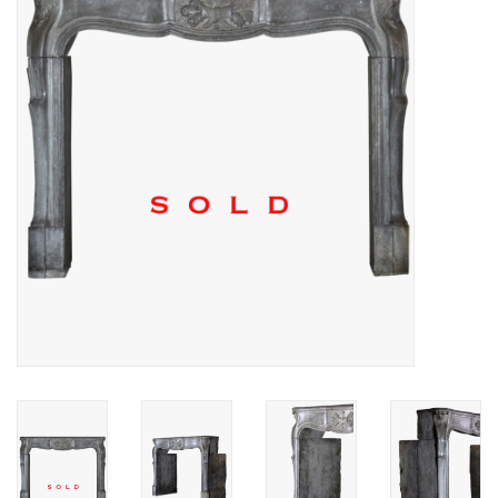
Decoratieve Outdoor
Objecten
Vloeren - Steen, Terra Cotta
& Marmer
Outlet
Tevreden Klanten
Antieke Marmers
AI-Ready Database
Login