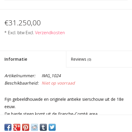
€31.250,00
* Excl. btw Excl.
Verzendkosten
Informatie
Reviews
(0)
Artikelnummer:
IMG_1024
Beschikbaarheid:
Niet op voorraad
Fijn gebeeldhouwde en originele antieke sierschouw uit de 18e
eeuw.
De harde steen komt uit de Franche-Comté area.
Een fantastische centrale cartouche met de hoorns van
overvloed.