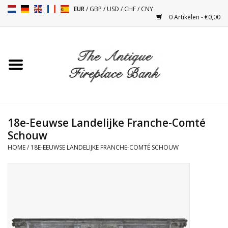
EUR
/
GBP
/
USD
/
CHF
/
CNY
0 Artikelen - €0,00
Home
Antieke Schouwen
Haard Installatie en Decor
Toebehoren
18e-Eeuwse Landelijke Franche-Comté
Schouw
HOME
/
18E-EEUWSE LANDELIJKE FRANCHE-COMTÉ SCHOUW
Kacheltjes
Tafels
Antiquiteiten en Vintage
Objecten