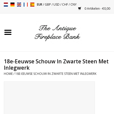
EUR
/
GBP
/
USD
/
CHF
/
CNY
0 Artikelen - €0,00
Home
Antieke Schouwen
Haard Installatie en Decor
Toebehoren
18e-Eeuwse Schouw In Zwarte Steen Met
Inlegwerk
HOME
/
18E-EEUWSE SCHOUW IN ZWARTE STEEN MET INLEGWERK
Kacheltjes
Tafels
Antiquiteiten en Vintage
Objecten