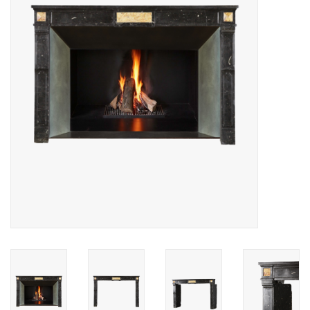
Decoratieve Outdoor
Objecten
Vloeren - Steen, Terra Cotta
& Marmer
Outlet
Tevreden Klanten
Antieke Marmers
AI-Ready Database
Login