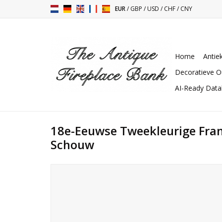
EUR
/
GBP
/
USD
/
CHF
/
CNY
Home
Antie
Decoratieve O
AI-Ready Dat
18e-Eeuwse Tweekleurige Fran
Schouw