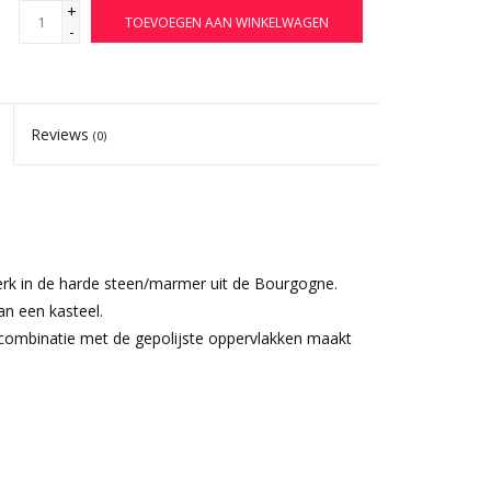
+
TOEVOEGEN AAN WINKELWAGEN
-
Reviews
(0)
erk in de harde steen/marmer uit de Bourgogne.
an een kasteel.
n combinatie met de gepolijste oppervlakken maakt