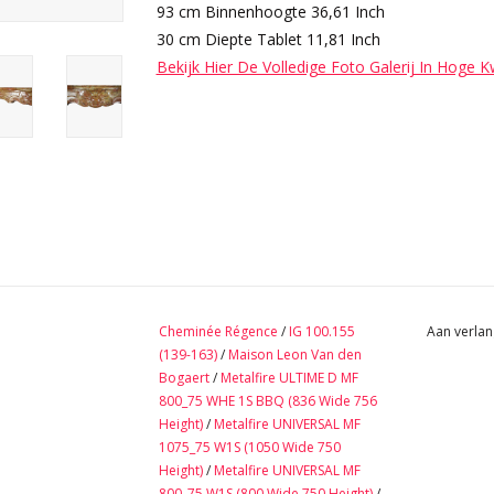
93 cm Binnenhoogte 36,61 Inch
30 cm Diepte Tablet 11,81 Inch
Bekijk Hier De Volledige Foto Galerij In Hoge K
Cheminée Régence
/
IG 100.155
Aan verlan
(139-163)
/
Maison Leon Van den
Bogaert
/
Metalfire ULTIME D MF
800_75 WHE 1S BBQ (836 Wide 756
Height)
/
Metalfire UNIVERSAL MF
1075_75 W1S (1050 Wide 750
Height)
/
Metalfire UNIVERSAL MF
800_75 W1S (800 Wide 750 Height)
/