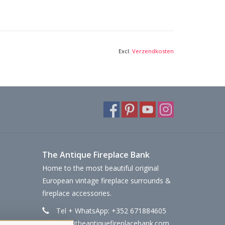
Excl.
Verzendkosten
The Antique Fireplace Bank
Home to the most beautiful original
European vintage fireplace surrounds &
fireplace accessories.
Tel + WhatsApp: +352 671884605
info@theantiquefireplacebank.com