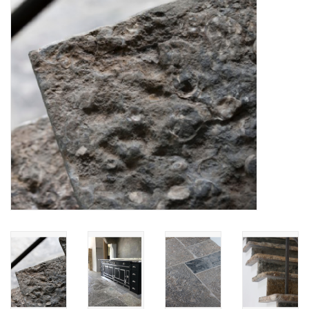
Decoratieve Outdoor
Objecten
Vloeren - Steen, Terra Cotta
& Marmer
Outlet
Tevreden Klanten
Antieke Marmers
AI-Ready Database
Login