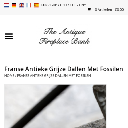
EUR
/
GBP
/
USD
/
CHF
/
CNY
0 Artikelen - €0,00
Home
Antieke Schouwen
Haard Installatie en Decor
Toebehoren
Franse Antieke Grijze Dallen Met Fossilen
HOME
/
FRANSE ANTIEKE GRIJZE DALLEN MET FOSSILEN
Kacheltjes
Tafels
Antiquiteiten en Vintage
Objecten