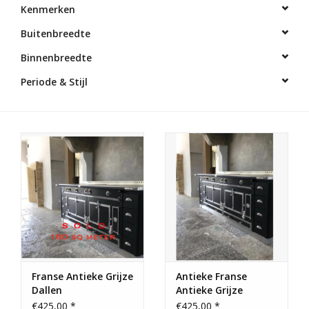
Kenmerken
Decoratieve Outdoor
Buitenbreedte
Objecten
Binnenbreedte
Vloeren - Steen, Terra Cotta
Periode & Stijl
& Marmer
Outlet
Tevreden Klanten
Antieke Marmers
AI-Ready Database
Franse Antieke Grijze
Antieke Franse
Dallen
Antieke Grijze
Login
Kalkstenen Dalles
€425,00 *
€425,00 *