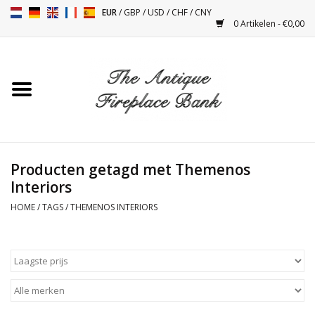
EUR
/
GBP
/
USD
/
CHF
/
CNY
0 Artikelen - €0,00
Home
Antieke Schouwen
Haard Installatie en Decor
Toebehoren
Producten getagd met Themenos
Interiors
Kacheltjes
HOME
/
TAGS
/
THEMENOS INTERIORS
Tafels
Antiquiteiten en Vintage
Objecten