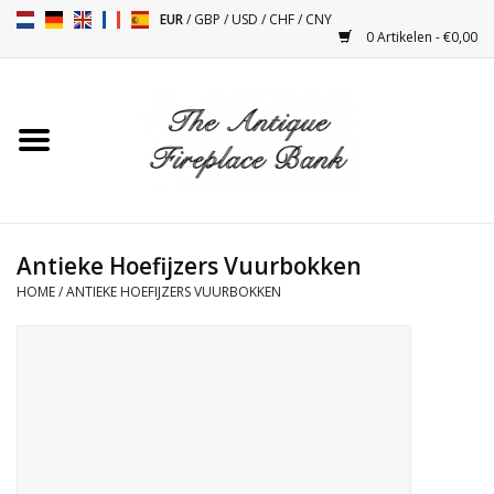
EUR
/
GBP
/
USD
/
CHF
/
CNY
0 Artikelen - €0,00
Home
Antieke Schouwen
Haard Installatie en Decor
Toebehoren
Antieke Hoefijzers Vuurbokken
HOME
/
ANTIEKE HOEFIJZERS VUURBOKKEN
Kacheltjes
Tafels
Antiquiteiten en Vintage
Objecten