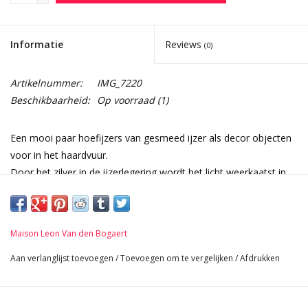
Informatie
Reviews
(0)
Artikelnummer:
IMG_7220
Beschikbaarheid:
Op voorraad
(1)
Een mooi paar hoefijzers van gesmeed ijzer als decor objecten
voor in het haardvuur.
Door het zilver in de ijzerlegering wordt het licht weerkaatst in
de kamer.
Afmetingen:
25,5 cm Hoogte 10,04 Inch
Maison Leon Van den Bogaert
19 cm Breedte per stuk 7,48 Inch
33 cm Lengte 12,99 Inch
Aan verlanglijst toevoegen
/
Toevoegen om te vergelijken
/
Afdrukken
3,4 Kg