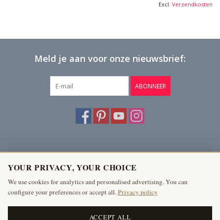
Excl.
Verzendkosten
Meld je aan voor onze nieuwsbrief:
ABONNEER
Klantenservice
YOUR PRIVACY, YOUR CHOICE
Producten
We use cookies for analytics and personalised advertising. You can
configure your preferences or accept all.
Privacy policy
Mijn account
The Antique Fireplace Bank
ACCEPT ALL