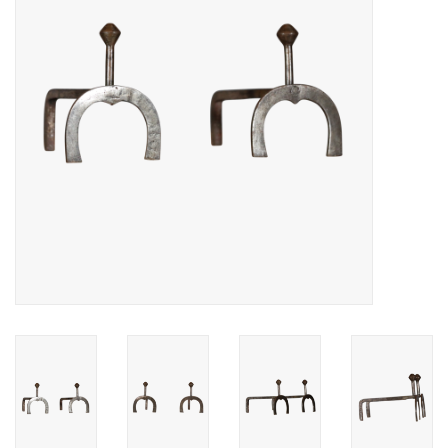
Decoratieve Outdoor
Objecten
Vloeren - Steen, Terra Cotta
& Marmer
Outlet
Tevreden Klanten
Antieke Marmers
AI-Ready Database
Login