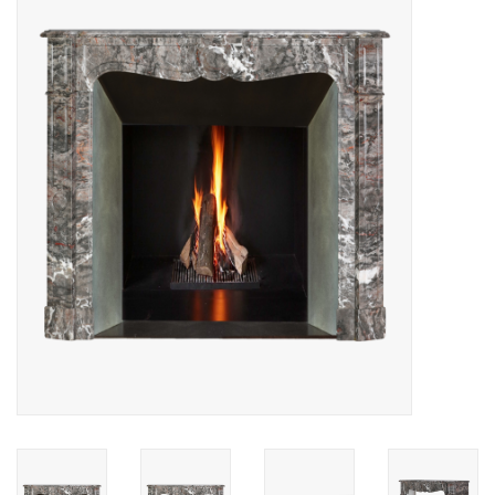
Decoratieve Outdoor
Objecten
Vloeren - Steen, Terra Cotta
& Marmer
Outlet
Tevreden Klanten
Antieke Marmers
AI-Ready Database
Login