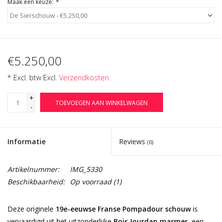
Maak een keuze:
*
€5.250,00
* Excl. btw Excl.
Verzendkosten
+
TOEVOEGEN AAN WINKELWAGEN
-
Informatie
Reviews
(0)
Artikelnummer:
IMG_5330
Beschikbaarheid:
Op voorraad
(1)
Deze originele
19e-eeuwse Franse Pompadour schouw
is
vervaardigd uit het uitzonderlijke
Bois Jourdan marmer
, een