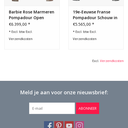
met:
- houten vloeren
Barbie Rose Marmeren
19e-Eeuwse Franse
Pompadour Open
Pompadour Schouw in
- hedendaagse kunst
Haard
Bleu Fleuri Marmer
€6.399,00 *
€5.565,00 *
- minimalistische architectuur
* Excl. btw Excl.
* Excl. btw Excl.
Verzendkosten
Verzendkosten
- cosy en warm French-touch interieurs
Het resultaat is een uniek, luxueus en persoonlijk interieur
waarin geschiedenis en hedendaags design elkaar versterken.
Excl.
Verzendkosten
Conditie:
Volledig gereconditioneerd. Normale slijtage passend
bij de leeftijd. Klaar voor installatie.
Een zeldzaam architecturaal element voor een werkelijk
onderscheidend interieur.
Meld je aan voor onze nieuwsbrief:
Afmetingen:
114 cm Buitenbreedte 44.88 Inch
ABONNEER
99 cm Buitenhoogte 38.98 Inch
79 cm Binnenbreedte 31.10 Inch