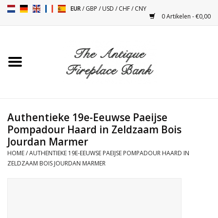
EUR
/
GBP
/
USD
/
CHF
/
CNY
0 Artikelen - €0,00
Home
Antieke Schouwen
Haard Installatie en Decor
Toebehoren
Authentieke 19e-Eeuwse Paeijse
Pompadour Haard in Zeldzaam Bois
Jourdan Marmer
Kacheltjes
HOME
/
AUTHENTIEKE 19E-EEUWSE PAEIJSE POMPADOUR HAARD IN
ZELDZAAM BOIS JOURDAN MARMER
Tafels
Antiquiteiten en Vintage
Objecten