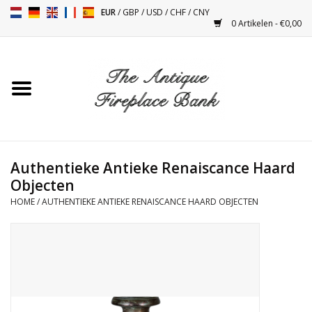
EUR
/
GBP
/
USD
/
CHF
/
CNY
0 Artikelen - €0,00
Home
Antieke Schouwen
Haard Installatie en Decor
Toebehoren
Authentieke Antieke Renaiscance Haard
Objecten
HOME
/
AUTHENTIEKE ANTIEKE RENAISCANCE HAARD OBJECTEN
Kacheltjes
Tafels
Antiquiteiten en Vintage
Objecten