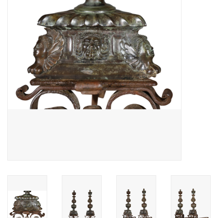
Decoratieve Outdoor
Objecten
Vloeren - Steen, Terra Cotta
& Marmer
Outlet
Tevreden Klanten
Antieke Marmers
AI-Ready Database
Login