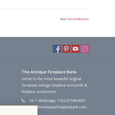
Excl.
Verzendkosten
The Antique Fireplace Bank
Home to the most beautiful original
European vintage fireplace surrounds &
fireplace accessories.
Tel + WhatsApp: +352 671884605
info@theantiquefireplacebank.com