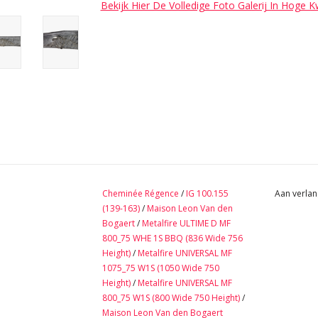
Bekijk Hier De Volledige Foto Galerij In Hoge K
Cheminée Régence
/
IG 100.155
Aan verlan
(139-163)
/
Maison Leon Van den
Bogaert
/
Metalfire ULTIME D MF
800_75 WHE 1S BBQ (836 Wide 756
Height)
/
Metalfire UNIVERSAL MF
1075_75 W1S (1050 Wide 750
Height)
/
Metalfire UNIVERSAL MF
800_75 W1S (800 Wide 750 Height)
/
Maison Leon Van den Bogaert