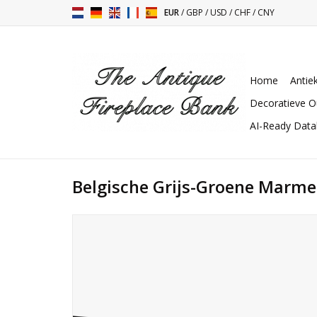
EUR
/
GBP
/
USD
/
CHF
/
CNY
Home
Antie
Decoratieve O
AI-Ready Dat
Belgische Grijs-Groene Marm