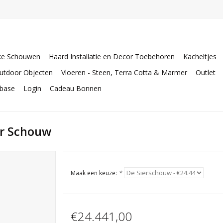
ke Schouwen
Haard Installatie en Decor Toebehoren
Kacheltjes
utdoor Objecten
Vloeren - Steen, Terra Cotta & Marmer
Outlet
abase
Login
Cadeau Bonnen
er Schouw
Maak een keuze:
*
€24.441,00