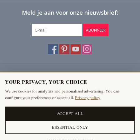
Meld je aan voor onze nieuwsbrief:
ABONNEER
Klantenservice
YOUR PRIVACY, YOUR CHOICE
Producten
We use cookies for analytics and personalised advertising. You can
configure your preferences or accept all.
Privacy policy
Mijn account
The Antique Fireplace Bank
ACCEPT ALL
ESSENTIAL ONLY
© Copyright 2026 The Antique Fireplace Bank