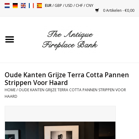
EUR
/
GBP
/
USD
/
CHF
/
CNY
0 Artikelen - €0,00
Home
Antieke Schouwen
Haard Installatie en Decor
Toebehoren
Oude Kanten Grijze Terra Cotta Pannen
Strippen Voor Haard
HOME
/
OUDE KANTEN GRIJZE TERRA COTTA PANNEN STRIPPEN VOOR
Kacheltjes
HAARD
Tafels
Antiquiteiten en Vintage
Objecten