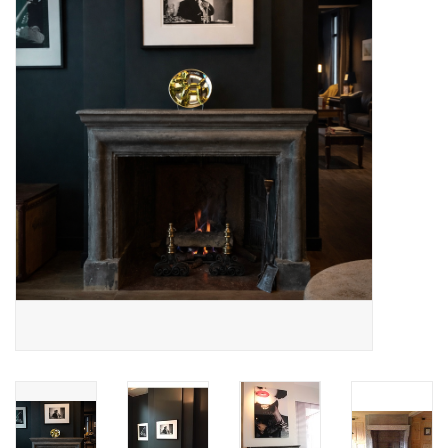
Decoratieve Outdoor
Objecten
Vloeren - Steen, Terra Cotta
& Marmer
Outlet
Tevreden Klanten
Antieke Marmers
AI-Ready Database
Login