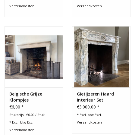
Bekijk ook ons aanbod mooie
gietijzeren haardplaten
. Een
Verzendkosten
Verzendkosten
mooie haardplaat beschermt de haardwand, weerkaatst de
warmte van het vuur en de finishing touch van elk haard decor.
Belgische Grijze
Gietijzeren Haard
Klompjes
Interieur Set
€6,00 *
€3.000,00 *
Stukprijs : €6,00 / Stuk
* Excl. btw Excl.
* Excl. btw Excl.
Verzendkosten
Verzendkosten