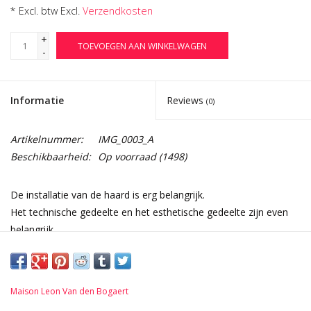
* Excl. btw Excl.
Verzendkosten
+
TOEVOEGEN AAN WINKELWAGEN
-
Informatie
Reviews
(0)
Artikelnummer:
IMG_0003_A
Beschikbaarheid:
Op voorraad
(1498)
De installatie van de haard is erg belangrijk.
Het technische gedeelte en het esthetische gedeelte zijn even
belangrijk.
De afwerking van de binnenkant van de haard kan met
verschillende vuurvaste materialen.
Authentieke materialen zorgen voor een bijzondere dialoog
Maison Leon Van den Bogaert
tussen haard en interieur.