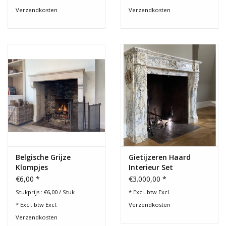
Bekijk ook ons aanbod mooie
gietijzeren haardplaten
. Een
Verzendkosten
Verzendkosten
mooie haardplaat beschermt de haardwand, weerkaatst de
warmte van het vuur en de finishing touch van elk haard decor.
Belgische Grijze
Gietijzeren Haard
Klompjes
Interieur Set
€6,00 *
€3.000,00 *
Stukprijs : €6,00 / Stuk
* Excl. btw Excl.
* Excl. btw Excl.
Verzendkosten
Verzendkosten