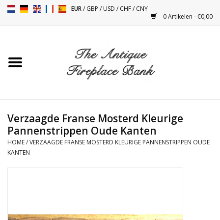
EUR
/
GBP
/
USD
/
CHF
/
CNY
0 Artikelen - €0,00
Home
Antieke Schouwen
Haard Installatie en Decor
Toebehoren
Verzaagde Franse Mosterd Kleurige
Pannenstrippen Oude Kanten
HOME
/
VERZAAGDE FRANSE MOSTERD KLEURIGE PANNENSTRIPPEN OUDE
Kacheltjes
KANTEN
Tafels
Antiquiteiten en Vintage
Objecten