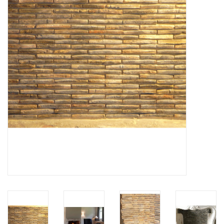
Decoratieve Outdoor
Objecten
Vloeren - Steen, Terra Cotta
& Marmer
Outlet
Tevreden Klanten
Antieke Marmers
AI-Ready Database
Login