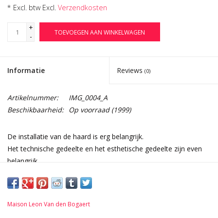
* Excl. btw Excl.
Verzendkosten
+
TOEVOEGEN AAN WINKELWAGEN
-
Informatie
Reviews
(0)
Artikelnummer:
IMG_0004_A
Beschikbaarheid:
Op voorraad
(1999)
De installatie van de haard is erg belangrijk.
Het technische gedeelte en het esthetische gedeelte zijn even
belangrijk.
De afwerking van de binnenkant van de haard kan met
verschillende vuurvaste materialen.
Authentieke materialen zorgen voor een bijzondere dialoog
Maison Leon Van den Bogaert
tussen haard en interieur.