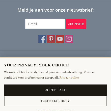
Meld je aan voor onze nieuwsbrief:
ABONNEER
Klantenservice
YOUR PRIVACY, YOUR CHOICE
Producten
We use cookies for analytics and personalised advertising. You can
configure your preferences or accept all.
Privacy policy
Mijn account
The Antique Fireplace Bank
ACCEPT ALL
ESSENTIAL ONLY
© Copyright 2026 The Antique Fireplace Bank