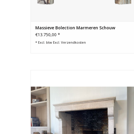
Massieve Bolection Marmeren Schouw
€13.750,00 *
* Excl. btw Excl.
Verzendkosten
Antieke Belgische grijs-zwart-blauwe terracotta baksteen
voor inrichting van authentieke haard wand. Kleine klompje
voor uitzonderlijk mooie haard.
TOEVOEGEN AAN WINKELWAGEN