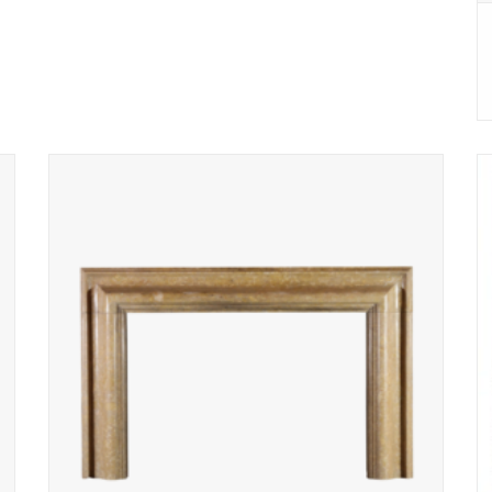
Open haard kader in honingkleurig hard steen voor tijdloos
wonen.
TOEVOEGEN AAN WINKELWAGEN