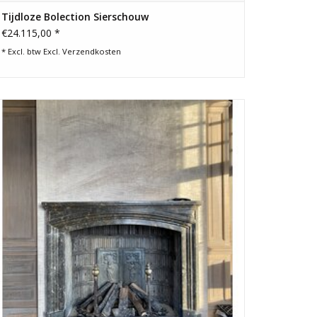
Tijdloze Bolection Sierschouw
€24.115,00 *
* Excl. btw Excl.
Verzendkosten
Verzaagde grijze terracotta pannenstrippen voor een
authentieke haard afwerking.
TOEVOEGEN AAN WINKELWAGEN