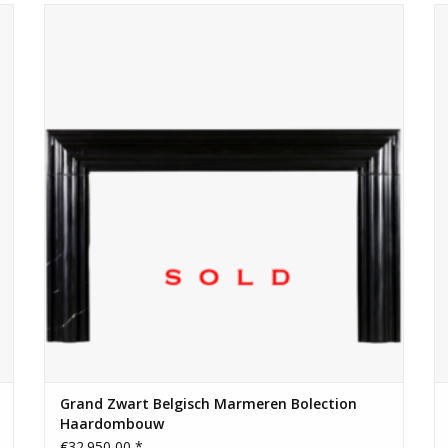
Grand Black Belgisch marmeren haard omlijsting voor een
luxueus lifestyle-interieur op maat.
Grand Zwart Belgisch Marmeren Bolection
Haardombouw
€32.950,00 *