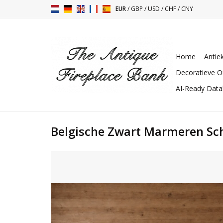
EUR
/
GBP
/
USD
/
CHF
/
CNY
Home
Antie
Decoratieve O
AI-Ready Dat
Belgische Zwart Marmeren S