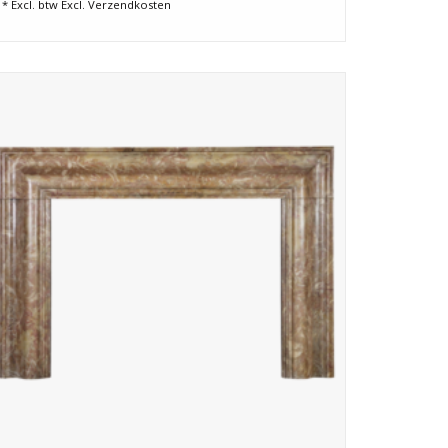
* Excl. btw Excl.
Verzendkosten
Tijdloze Italiaanse marmeren bolection sierschouw in
perfecte staat.
TOEVOEGEN AAN WINKELWAGEN