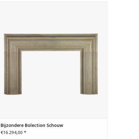
Tijdloze grote haard ombouw voor een puur
minimalistische interieur inrichting.
TOEVOEGEN AAN WINKELWAGEN
Bijzondere Bolection Schouw
€16.294,00 *