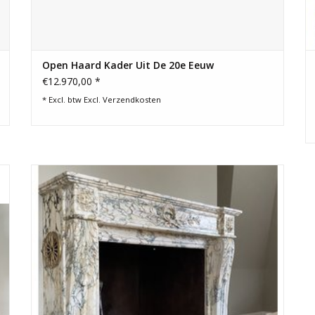
Open Haard Kader Uit De 20e Eeuw
€12.970,00 *
* Excl. btw Excl.
Verzendkosten
Set originele antieke geboende gietijzeren platen voor het
s
interieur van de haard.
TOEVOEGEN AAN WINKELWAGEN