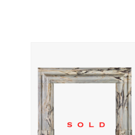
Massieve luxe marmer haardlijst perfect voor open haard
hout of gas gestookt.