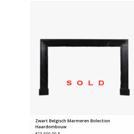
Bolectiehaardomlijsting van Belgisch zwart marmer voor
een minimaal, eclectisch modern interieurontwerp.
Zwart Belgisch Marmeren Bolection
Haardombouw
€15.500,00 *