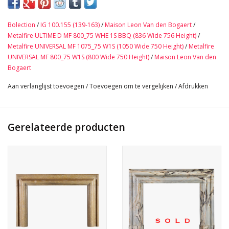
Belgisch zwart marmer.
De maat van deze is ongebruikelijk breed.
Bolection
/
IG 100.155 (139-163)
/
Maison Leon Van den Bogaert
/
Geweldig voor een eigentijds minimalistisch interieurontwerp in
Metalfire ULTIME D MF 800_75 WHE 1S BBQ (836 Wide 756 Height)
/
zwart-wit of zelfs een donkere boudoirstijl te ontwerpen.
Metalfire UNIVERSAL MF 1075_75 W1S (1050 Wide 750 Height)
/
Metalfire
Afmetingen:
UNIVERSAL MF 800_75 W1S (800 Wide 750 Height)
/
Maison Leon Van den
Bogaert
197,5 cm Buitenbreedte 77,76 Inch
119 cm Buitenhoogte 46,85 Inch
Aan verlanglijst toevoegen
/
Toevoegen om te vergelijken
/
Afdrukken
150,5 cm Binnenbreedte 59,25 Inch
96 cm Binnenhoogte 37,79 Inch
10 cm Diepte Tablet 3,93 Inch
Gerelateerde producten
276 Kg
Bekijk Hier De Volledige Foto Galerij In Hoge Kwaliteit →