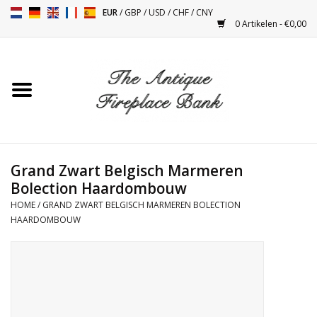
EUR
/
GBP
/
USD
/
CHF
/
CNY
0 Artikelen - €0,00
Home
Antieke Schouwen
Haard Installatie en Decor
Toebehoren
Grand Zwart Belgisch Marmeren
Bolection Haardombouw
HOME
/
GRAND ZWART BELGISCH MARMEREN BOLECTION
Kacheltjes
HAARDOMBOUW
Tafels
Antiquiteiten en Vintage
Objecten