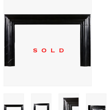
Decoratieve Outdoor
Objecten
Vloeren - Steen, Terra Cotta
& Marmer
Outlet
Tevreden Klanten
Antieke Marmers
AI-Ready Database
Login