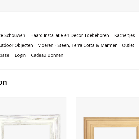
ke Schouwen
Haard Installatie en Decor Toebehoren
Kacheltjes
utdoor Objecten
Vloeren - Steen, Terra Cotta & Marmer
Outlet
abase
Login
Cadeau Bonnen
on
ieke kleine schouw lijst in eikenhout.
kleine sierschouw voor een tijd
eigentijds interieur.
TOEVOEGEN AAN WINKELWAGEN
TOEVOEGEN AAN WINKELWA