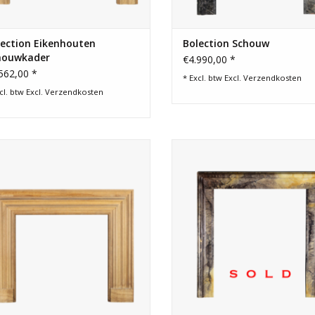
lection Eikenhouten
Bolection Schouw
houwkader
€4.990,00 *
562,00 *
* Excl. btw Excl.
Verzendkosten
cl. btw Excl.
Verzendkosten
oie eikenhouten bolure voor open
Bolection schouw molure in kleu
ard, gashaard en of inbouwhaard.
marmer.
TOEVOEGEN AAN WINKELWAGEN