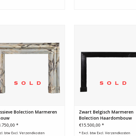
ieve luxe marmer haardlijst perfect
Bolectiehaardomlijsting van Bel
r open haard hout of gas gestookt.
zwart marmer voor een minima
eclectisch modern interieuront
ssieve Bolection Marmeren
Zwart Belgisch Marmeren
houw
Bolection Haardombouw
.750,00 *
€15.500,00 *
cl. btw Excl.
Verzendkosten
* Excl. btw Excl.
Verzendkosten