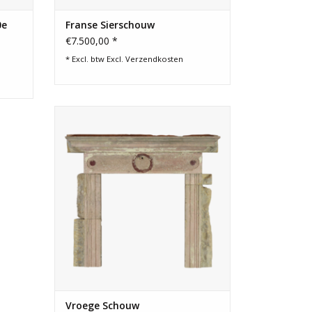
0e
Franse Sierschouw
€7.500,00 *
* Excl. btw Excl.
Verzendkosten
Rustieke aanpasbare stenen
schouwrand.
TOEVOEGEN AAN WINKELWAGEN
Vroege Schouw