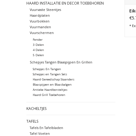
HAARD INSTALLATIE EN DECOR TOEBEHOREN
Vuurvaste Steentjes
Ei
Haardplaten
€5.
Vuurbokken
* Ex
Vuurmanden
Vuurschermen
Fender
3 Delen
4 Delen
5 Delen
Schepjes Tangen Blaaspijpen En Grillen
Schepjes En Tangen
Schepjes en Tangen Sets
Haard Gereedschap Staanders
Blaaspijpen en Blaasbalgen
Antieke Haardborsteltjes
Haard Grill Toebehoren
KACHELTJES
TAFELS
Tafels En Tafelbladen
Tafel Voeten