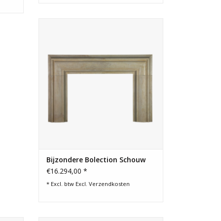
Tijdloze grote haard ombouw voor een
puur minimalistische interieur inrichting.
TOEVOEGEN AAN WINKELWAGEN
Bijzondere Bolection Schouw
€16.294,00 *
* Excl. btw Excl.
Verzendkosten