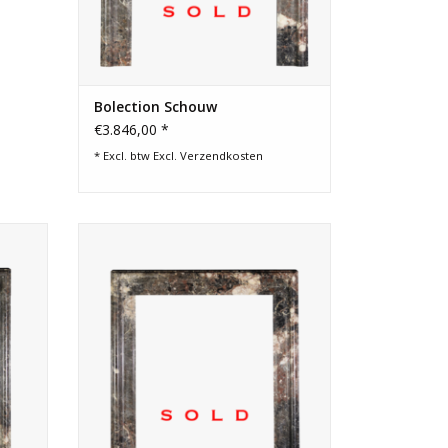
Bolection Schouw
€3.846,00 *
* Excl. btw Excl.
Verzendkosten
 Lijst
Marmeren schouw lijst voor
nd een
inbouwhaard.
GEN