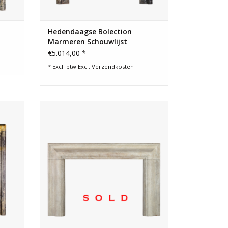
Hedendaagse Bolection
Marmeren Schouwlijst
€5.014,00 *
* Excl. btw Excl.
Verzendkosten
rrijk
Mooie vette schouw lijst voor een
tijdloos interieur.