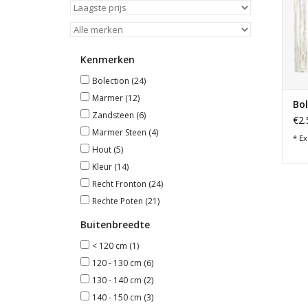
Kenmerken
Bolection
(24)
Marmer
(12)
Bol
Zandsteen
(6)
€2.
Marmer Steen
(4)
* Ex
Hout
(5)
Kleur
(14)
Recht Fronton
(24)
Rechte Poten
(21)
Buitenbreedte
< 120 cm
(1)
120 - 130 cm
(6)
130 - 140 cm
(2)
140 - 150 cm
(3)