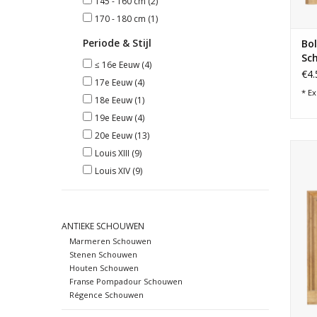
145 - 160 cm
(2)
170 - 180 cm
(1)
Periode & Stijl
Bo
Sc
≤ 16e Eeuw
(4)
€4.
17e Eeuw
(4)
* Ex
18e Eeuw
(1)
19e Eeuw
(4)
20e Eeuw
(13)
Mo
Louis XIII
(9)
ha
Louis XIV
(9)
ANTIEKE SCHOUWEN
Marmeren Schouwen
Stenen Schouwen
Houten Schouwen
Franse Pompadour Schouwen
Régence Schouwen