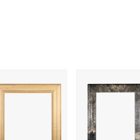
ten schouw om te schilderen voor
Fraaie bolectie marmeren schouw.
een tijdloos interieur.
kan gebruikt worden als kader ro
inbouwhaard.
TOEVOEGEN AAN WINKELWAGEN
TOEVOEGEN AAN WINKELWA