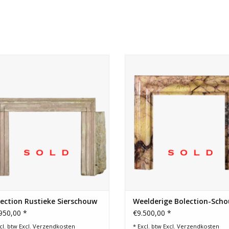
ouwrand met origineel karakter in
Bijzonder kleurrijke marmeren 
ndelijke stijl voor mooi haardvuur.
voor een op maat gemaakte l
lifestyle interieur. Het kan werk
een vierkante vuurhaard.
ection Rustieke Sierschouw
Weelderige Bolection-Sch
950,00 *
€9.500,00 *
cl. btw Excl.
Verzendkosten
* Excl. btw Excl.
Verzendkosten