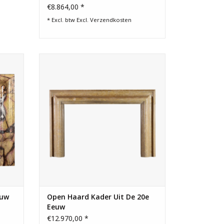
€8.864,00 *
* Excl. btw Excl.
Verzendkosten
schouw
Open haard kader in honingkleurig hard
uxe
steen voor tijdloos wonen.
en met
TOEVOEGEN AAN WINKELWAGEN
ouw
Open Haard Kader Uit De 20e
Eeuw
€12.970,00 *