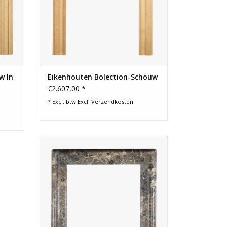
w In
Eikenhouten Bolection-Schouw
€2.607,00 *
* Excl. btw Excl.
Verzendkosten
Fraaie bolectie marmeren schouw. Lijst
kan gebruikt worden als kader rond een
inbouwhaard.