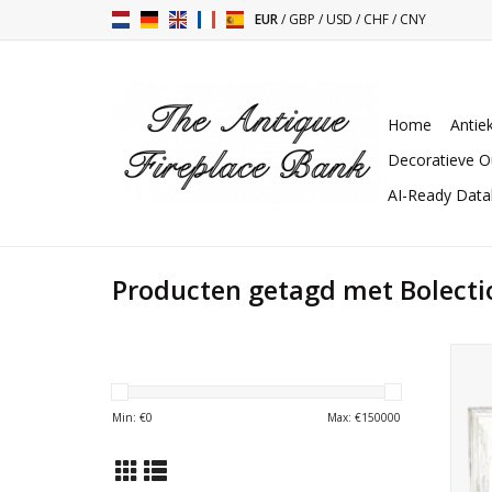
EUR
/
GBP
/
USD
/
CHF
/
CNY
Home
Antie
Decoratieve O
AI-Ready Dat
Producten getagd met Bolecti
Klass
Min: €
0
Max: €
150000