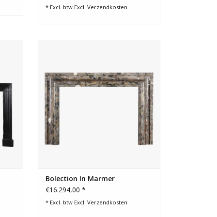
* Excl. btw Excl.
Verzendkosten
gisch
Authentieke marmeren bolectie
al,
schouwrand voor een tijdloos modern
werp.
interieurconcept.
TOEVOEGEN AAN WINKELWAGEN
Bolection In Marmer
€16.294,00 *
* Excl. btw Excl.
Verzendkosten