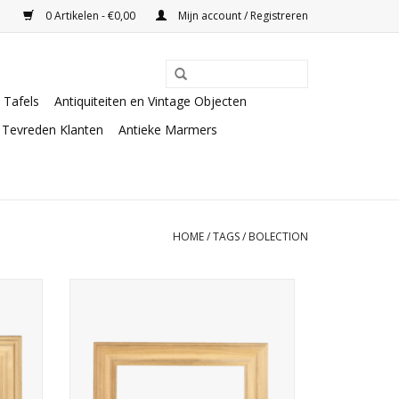
0 Artikelen - €0,00
Mijn account / Registreren
Tafels
Antiquiteiten en Vintage Objecten
Tevreden Klanten
Antieke Marmers
HOME
/
TAGS
/
BOLECTION
loos
Perfecte schouw voor eigentijds
interieur.
GEN
TOEVOEGEN AAN WINKELWAGEN