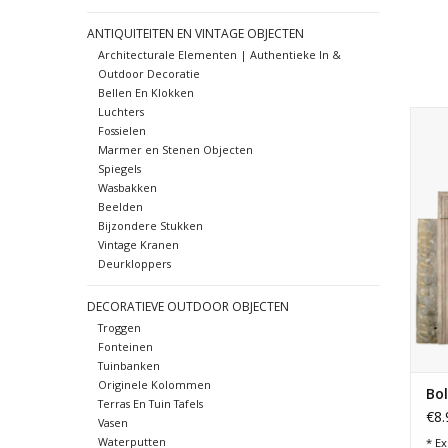
ANTIQUITEITEN EN VINTAGE OBJECTEN
Architecturale Elementen | Authentieke In &
Outdoor Decoratie
Bellen En Klokken
Luchters
Sch
Fossielen
la
Marmer en Stenen Objecten
Spiegels
Wasbakken
Beelden
Bijzondere Stukken
Vintage Kranen
Deurkloppers
DECORATIEVE OUTDOOR OBJECTEN
Troggen
Fonteinen
Tuinbanken
Originele Kolommen
Bol
Terras En Tuin Tafels
€8.
Vasen
Waterputten
* Ex